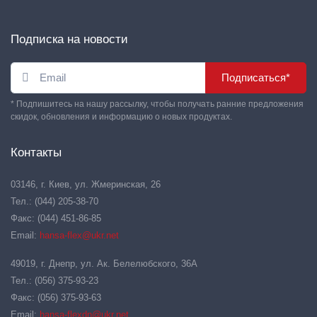
Подписка на новости
Подписаться*
* Подпишитесь на нашу рассылку, чтобы получать ранние предложения
скидок, обновления и информацию о новых продуктах.
Контакты
03146, г. Киев, ул. Жмеринская, 26
Тел.: (044) 205-38-70
Факс: (044) 451-86-85
Email:
hansa-flex@ukr.net
49019, г. Днепр, ул. Ак. Белелюбского, 36А
Тел.: (056) 375-93-23
Факс: (056) 375-93-63
Email:
hansa-flexdn@ukr.net