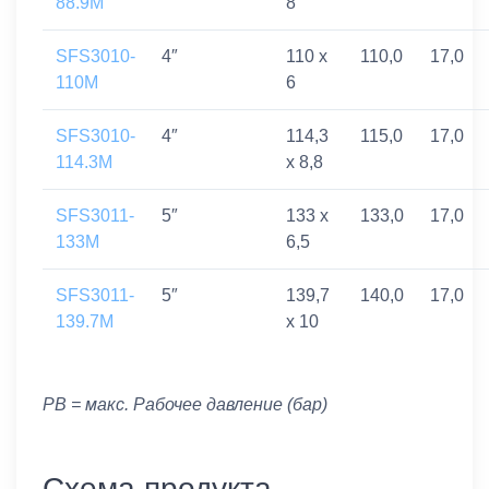
88.9M
8
SFS3010-
4″
110 x
110,0
17,0
110M
6
SFS3010-
4″
114,3
115,0
17,0
114.3M
x 8,8
SFS3011-
5″
133 x
133,0
17,0
133M
6,5
SFS3011-
5″
139,7
140,0
17,0
139.7M
x 10
PB = макс. Рабочее давление (бар)
Схема продукта