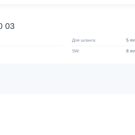
0 03
Для шланга:
5 m
SW:
8 m