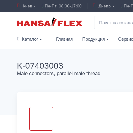
Киев
Пн-Пт: 08:00-17:00
Днепр
Пн-П
Каталог
Главная
Продукция
Серви
K-07403003
Male connectors, parallel male thread