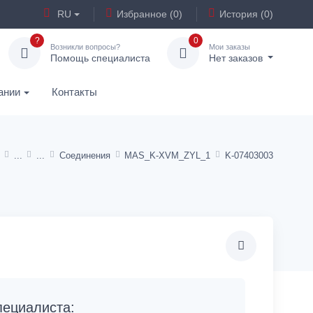
RU
Избранное (0)
История (0)
?
0
Возникли вопросы?
Мои заказы
Помощь специалиста
Нет заказов
ании
Контакты
Соединения
MAS_K-XVM_ZYL_1
K-07403003
ециалиста: