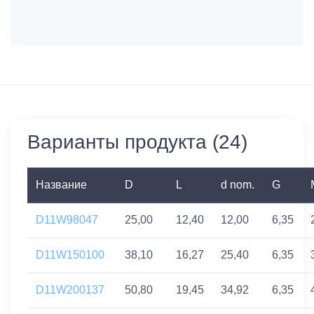
Варианты продукта (24)
Название
D
L
d nom.
G
D11W98047
25,00
12,40
12,00
6,35
D11W150100
38,10
16,27
25,40
6,35
D11W200137
50,80
19,45
34,92
6,35