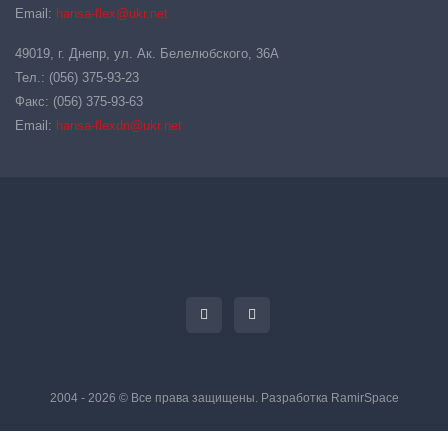
Email:
hansa-flex@ukr.net
49019, г. Днепр, ул. Ак. Белелюбского, 36А
Тел.: (056) 375-93-23
Факс: (056) 375-93-63
Email:
hansa-flexdn@ukr.net
2004 - 2026 © Все права защищены. Разработка
RamirSpace