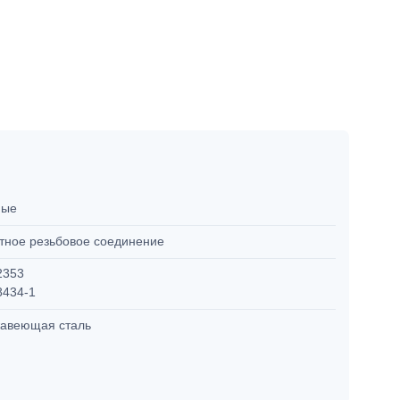
мые
тное резьбовое соединение
2353
8434-1
авеющая сталь