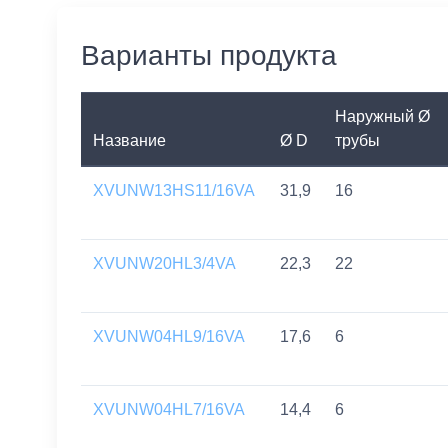
Варианты продукта
Наружный Ø
Название
Ø D
трубы
XVUNW13HS11/16VA
31,9
16
XVUNW20HL3/4VA
22,3
22
XVUNW04HL9/16VA
17,6
6
XVUNW04HL7/16VA
14,4
6