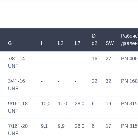
Ø
Рабоче
G
i
L2
L7
d2
SW
давлен
7/8″ -14
-
-
-
16
27
PN 400
UNF
3/4″ -16
-
-
-
22
32
PN 160
UNF
9/16″ -18
10,0
11,0
28,0
6
19
PN 315
UNF
7/16″ -20
9,1
9,9
26,0
6
17
PN 315
UNF