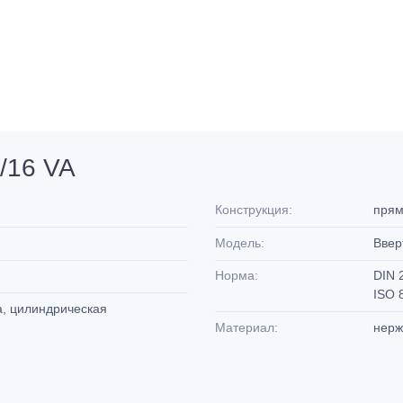
/16 VA
Конструкция:
пря
Модель:
Ввер
Норма:
DIN 
ISO 
а, цилиндрическая
Материал:
нерж