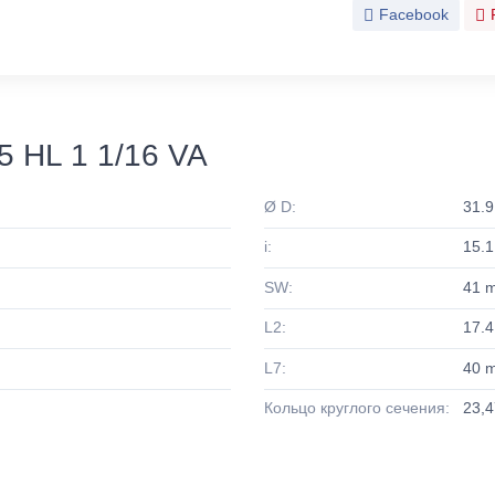
Facebook
 HL 1 1/16 VA
Ø D:
31.
i:
15.
SW:
41 
L2:
17.
L7:
40 
Кольцо круглого сечения:
23,4