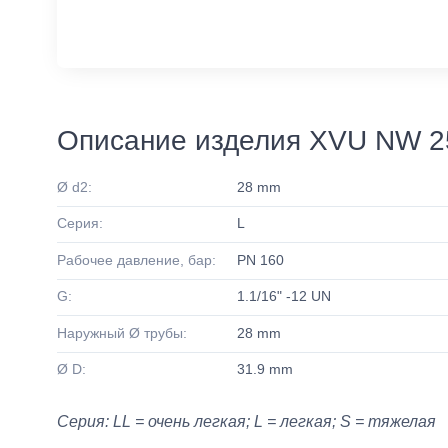
Описание изделия XVU NW 25
Ø d2:
28 mm
Серия:
L
Рабочее давление, бар:
PN 160
G:
1.1/16" -12 UN
Наружный Ø трубы:
28 mm
Ø D:
31.9 mm
Серия: LL = очень легкая; L = легкая; S = тяжелая