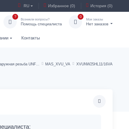
RU
Избранное (0)
История (0)
?
0
Возникли вопросы?
Мои заказы
Помощь специалиста
Нет заказов
ании
Контакты
аружная резьба UNF
MAS_XVU_VA
XVUNW25HL11/16VA
ециалиста: