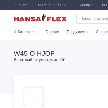
Киев
Пн-Пт: 08:00-17:00
Днепр
Пн-П
Каталог
Главная
Продукция
Серви
W45 O HJOF
Ввертный штуцер, угол 45°