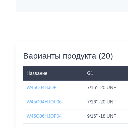
Варианты продукта (20)
Название
G1
W45O04HJOF
7/16″ -20 UNF
W45O04HJOF06
7/16″ -20 UNF
W45O06HJOF04
9/16″ -18 UNF