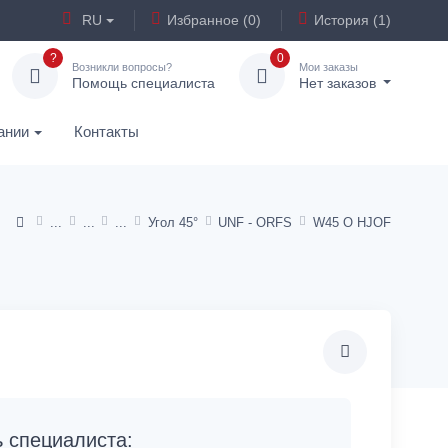
RU
Избранное (0)
История (1)
?
0
Возникли вопросы?
Мои заказы
Помощь специалиста
Нет заказов
ании
Контакты
Угол 45°
UNF - ORFS
W45 O HJOF
специалиста: