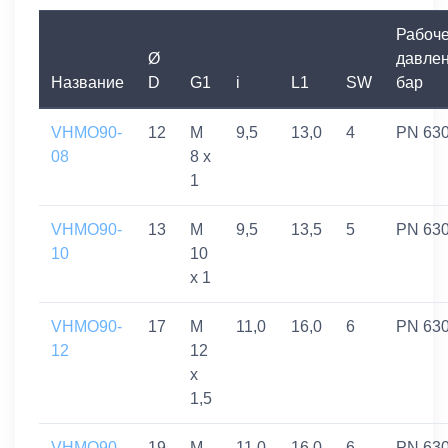
Рабоч
Ø
давлен
Название
D
G1
i
L1
SW
бар
VHMO90-
12
M
9,5
13,0
4
PN 63
08
8 x
1
VHMO90-
13
M
9,5
13,5
5
PN 63
10
10
x 1
VHMO90-
17
M
11,0
16,0
6
PN 63
12
12
x
1,5
VHMO90-
19
M
11,0
16,0
6
PN 63