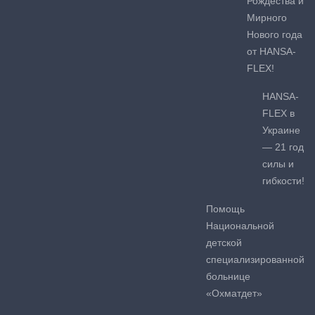
Рождества и
Мирного
Нового года
от HANSA-
FLEX!
HANSA-
FLEX в
Украине
— 21 год
силы и
гибкости!
Помощь
Национальной
детской
специализированной
больнице
«Охматдет»