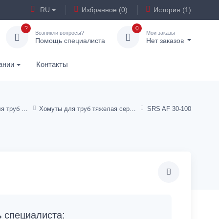
RU
Избранное (0)
История (1)
?
0
Возникли вопросы?
Мои заказы
Помощь специалиста
Нет заказов
ании
Контакты
Хомуты (крепления) для труб и шлангов
Хомуты для труб тяжелая серия
SRS AF 30-100
специалиста: