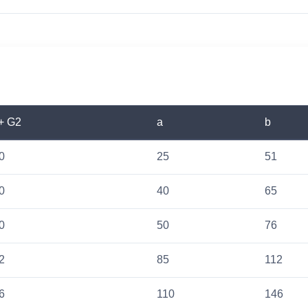
+ G2
a
b
0
25
51
0
40
65
0
50
76
2
85
112
6
110
146