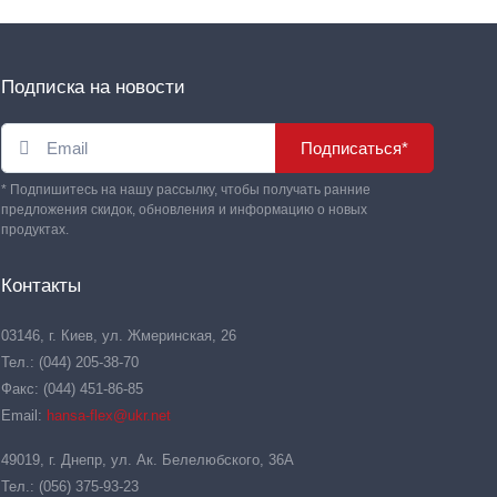
Подписка на новости
Подписаться*
* Подпишитесь на нашу рассылку, чтобы получать ранние
предложения скидок, обновления и информацию о новых
продуктах.
Контакты
03146, г. Киев, ул. Жмеринская, 26
Тел.: (044) 205-38-70
Факс: (044) 451-86-85
Email:
hansa-flex@ukr.net
49019, г. Днепр, ул. Ак. Белелюбского, 36А
Тел.: (056) 375-93-23