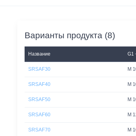
Варианты продукта (8)
Название
G1 
SRSAF30
M 1
SRSAF40
M 1
SRSAF50
M 1
SRSAF60
M 1
SRSAF70
M 1