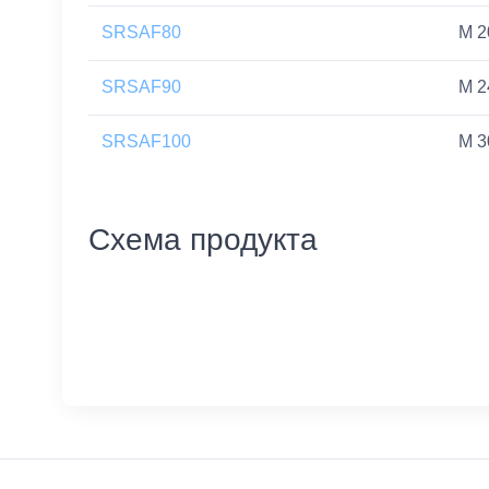
SRSAF80
M 2
SRSAF90
M 2
SRSAF100
M 3
Схема продукта