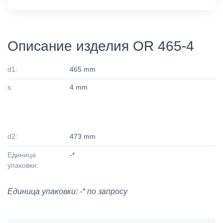
Описание изделия OR 465-4
d1:
465 mm
s:
4 mm
d2:
473 mm
Единица
-*
упаковки:
Единица упаковки: -* по запросу