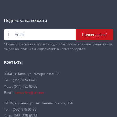
Подписка на новости
Подписаться*
* Подпишитесь на нашу рассылку, чтобы получать ранние предложения
скидок, обновления и информацию о новых продуктах.
Контакты
03146, г. Киев, ул. Жмеринская, 26
Тел.: (044) 205-38-70
Факс: (044) 451-86-85
Email:
hansa-flex@ukr.net
49019, г. Днепр, ул. Ак. Белелюбского, 36А
Тел.: (056) 375-93-23
Факс: (056) 375-93-63