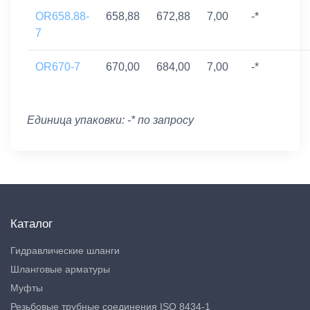
OR658.88-
658,88
672,88
7,00
-*
7
OR670-7
670,00
684,00
7,00
-*
Единица упаковки: -* по запросу
Каталог
Гидравлические шланги
Шланговые арматуры
Муфты
Резьбовые трубные соединения ISO 8434-1