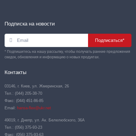
Подписка на новости
Подписаться*
* Подпишитесь на нашу рассылку, чтобы получать ранние предложения
скидок, обновления и информацию о новых продуктах.
Контакты
03146, г. Киев, ул. Жмеринская, 26
Тел.: (044) 205-38-70
Факс: (044) 451-86-85
Email:
hansa-flex@ukr.net
49019, г. Днепр, ул. Ак. Белелюбского, 36А
Тел.: (056) 375-93-23
Факс: (056) 375-93-63