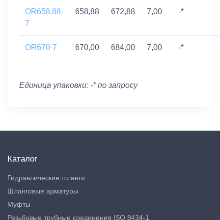
OR658.88-
658,88
672,88
7,00
-*
7
OR670-7
670,00
684,00
7,00
-*
Единица упаковки: -* по запросу
Каталог
Гидравлические шланги
Шланговые арматуры
Муфты
Резьбовые трубные соединения ISO 8434-1