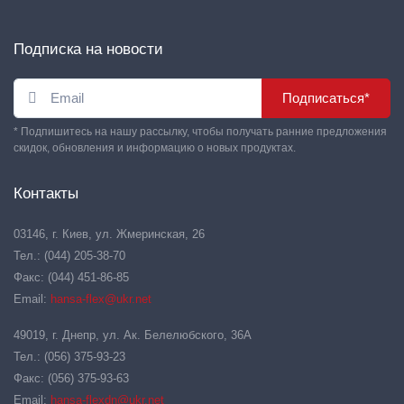
Подписка на новости
Подписаться*
* Подпишитесь на нашу рассылку, чтобы получать ранние предложения
скидок, обновления и информацию о новых продуктах.
Контакты
03146, г. Киев, ул. Жмеринская, 26
Тел.: (044) 205-38-70
Факс: (044) 451-86-85
Email:
hansa-flex@ukr.net
49019, г. Днепр, ул. Ак. Белелюбского, 36А
Тел.: (056) 375-93-23
Факс: (056) 375-93-63
Email:
hansa-flexdn@ukr.net