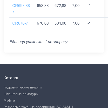
OR658.88-
658,88
672,88
7,00
-*
7
OR670-7
670,00
684,00
7,00
-*
Единица упаковки: -* по запросу
Каталог
Гидравлические шланги
Шланговые арматуры
Муфты
Резьбовые трубные соединения ISO 8434-1