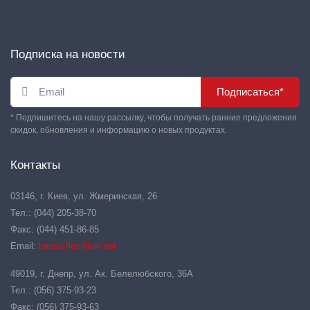
Подписка на новости
Подписаться*
* Подпишитесь на нашу рассылку, чтобы получать ранние предложения
скидок, обновления и информацию о новых продуктах.
Контакты
03146, г. Киев, ул. Жмеринская, 26
Тел.: (044) 205-38-70
Факс: (044) 451-86-85
Email:
hansa-flex@ukr.net
49019, г. Днепр, ул. Ак. Белелюбского, 36А
Тел.: (056) 375-93-23
Факс: (056) 375-93-63