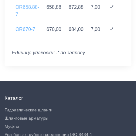
OR658.88-
658,88
672,88
7,00
-*
7
OR670-7
670,00
684,00
7,00
-*
Единица упаковки: -* по запросу
Каталог
Гидравлические шланги
Шланговые арматуры
Муфты
Резьбовые трубные соединения ISO 8434-1