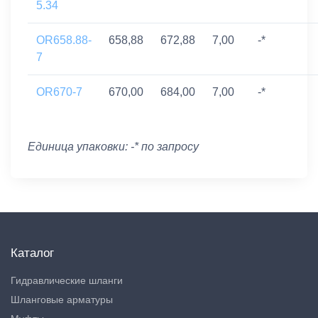
5.34
OR658.88-
658,88
672,88
7,00
-*
7
OR670-7
670,00
684,00
7,00
-*
Единица упаковки: -* по запросу
Каталог
Гидравлические шланги
Шланговые арматуры