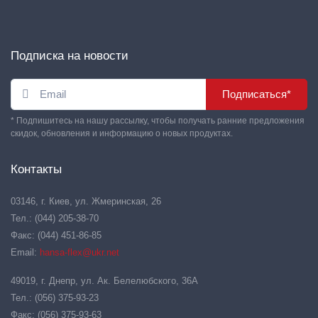
Подписка на новости
Подписаться*
* Подпишитесь на нашу рассылку, чтобы получать ранние предложения
скидок, обновления и информацию о новых продуктах.
Контакты
03146, г. Киев, ул. Жмеринская, 26
Тел.: (044) 205-38-70
Факс: (044) 451-86-85
Email:
hansa-flex@ukr.net
49019, г. Днепр, ул. Ак. Белелюбского, 36А
Тел.: (056) 375-93-23
Факс: (056) 375-93-63