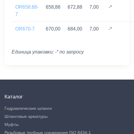
OR658.88-
658,88
672,88
7,00
-*
7
OR670-7
670,00
684,00
7,00
-*
Единица упаковки: -* по запросу
Каталог
Гидравлические шланги
Шланговые арматуры
Муфты
Резьбовые трубные соединения ISO 8434-1