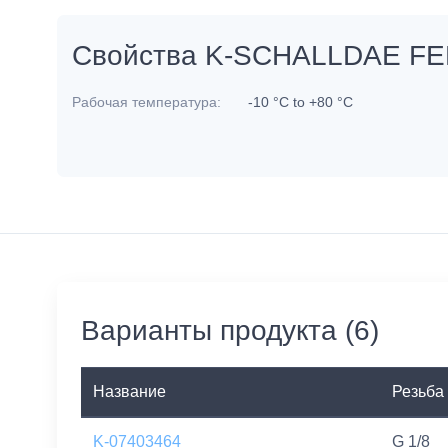
Свойства K-SCHALLDAE F
Рабочая температура:
-10 °C to +80 °C
Варианты продукта (6)
Название
Резьба
K-07403464
G 1/8