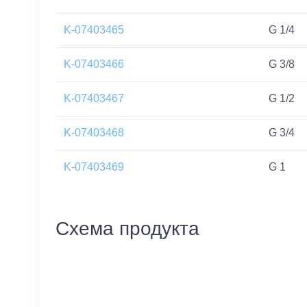
K-07403465
G 1/4
K-07403466
G 3/8
K-07403467
G 1/2
K-07403468
G 3/4
K-07403469
G 1
Схема продукта