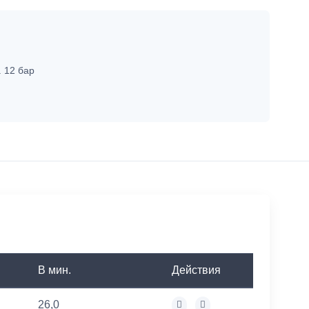
. 12 бар
В мин.
Действия
26,0