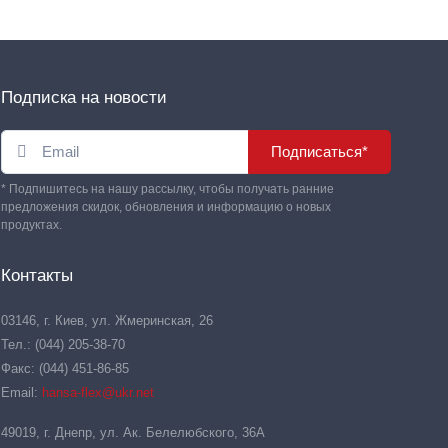
Подписка на новости
Подписаться*
* Подпишитесь на нашу рассылку, чтобы получать ранние
предложения скидок, обновления и информацию о новых
продуктах.
Контакты
03146, г. Киев, ул. Жмеринская, 26
Тел.: (044) 205-38-70
Факс: (044) 451-86-85
Email:
hansa-flex@ukr.net
49019, г. Днепр, ул. Ак. Белелюбского, 36А