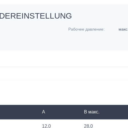
EDEREINSTELLUNG
Рабочее давление:
макс
A
В макс.
12,0
28,0