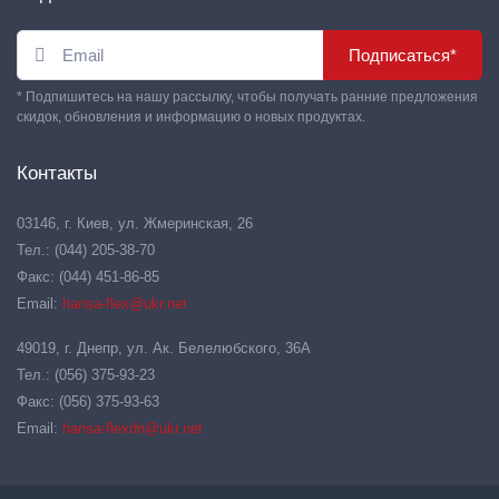
Подписаться*
* Подпишитесь на нашу рассылку, чтобы получать ранние предложения
скидок, обновления и информацию о новых продуктах.
Контакты
03146, г. Киев, ул. Жмеринская, 26
Тел.: (044) 205-38-70
Факс: (044) 451-86-85
Email:
hansa-flex@ukr.net
49019, г. Днепр, ул. Ак. Белелюбского, 36А
Тел.: (056) 375-93-23
Факс: (056) 375-93-63
Email:
hansa-flexdn@ukr.net