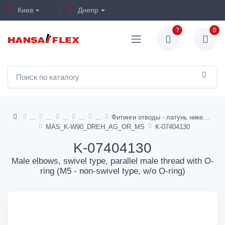
Киев
Днепр
?
0
Фитинги отводы - латунь никелированная
MAS_K-W90_DREH_AG_OR_MS
K-07404130
K-07404130
Male elbows, swivel type, parallel male thread with O-
ring (M5 - non-swivel type, w/o O-ring)