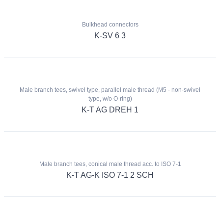
Bulkhead connectors
K-SV 6 3
Male branch tees, swivel type, parallel male thread (M5 - non-swivel
type, w/o O-ring)
K-T AG DREH 1
Male branch tees, conical male thread acc. to ISO 7-1
K-T AG-K ISO 7-1 2 SCH