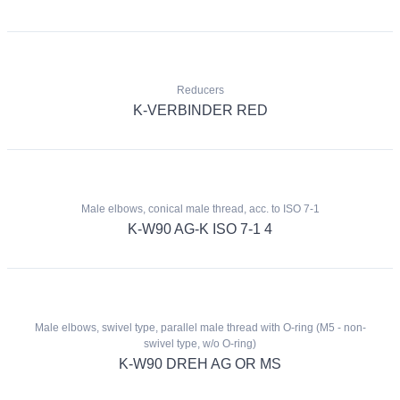
Reducers
K-VERBINDER RED
Male elbows, conical male thread, acc. to ISO 7-1
K-W90 AG-K ISO 7-1 4
Male elbows, swivel type, parallel male thread with O-ring (M5 - non-
swivel type, w/o O-ring)
K-W90 DREH AG OR MS