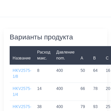
Варианты продукта
Расход
Давление
Название
макс.
nom.
A
B
C
HKV2575-
8
400
50
64
16
1/8
HKV2575-
14
400
66
78
20
1/4
HKV2575-
38
400
79
93
25