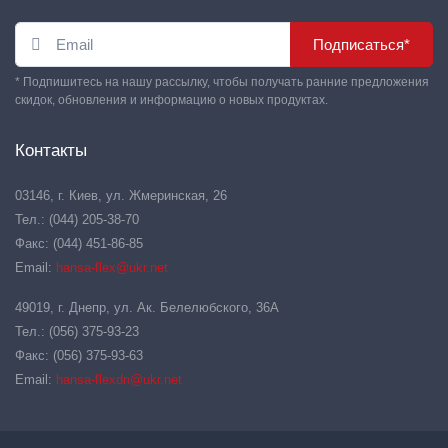
Подписаться*
* Подпишитесь на нашу рассылку, чтобы получать ранние предложения
скидок, обновления и информацию о новых продуктах.
Контакты
03146, г. Киев, ул. Жмеринская, 26
Тел.: (044) 205-38-70
Факс: (044) 451-86-85
Email:
hansa-flex@ukr.net
49019, г. Днепр, ул. Ак. Белелюбского, 36А
Тел.: (056) 375-93-23
Факс: (056) 375-93-63
Email:
hansa-flexdn@ukr.net