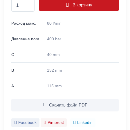
В корзину
Расход макс.
80 l/min
Давление nom.
400 bar
C
40 mm
B
132 mm
A
115 mm
Скачать файл PDF
Facebook
Pinterest
Linkedin