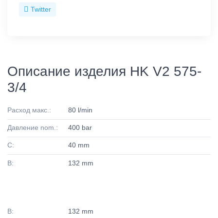
Twitter
Описание изделия HK V2 575-
3/4
Расход макс.:
80 l/min
Давление nom.:
400 bar
C:
40 mm
B:
132 mm
B:
132 mm