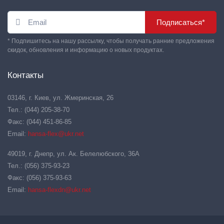
Подписаться*
* Подпишитесь на нашу рассылку, чтобы получать ранние предложения
скидок, обновления и информацию о новых продуктах.
Контакты
03146, г. Киев, ул. Жмеринская, 26
Тел.: (044) 205-38-70
Факс: (044) 451-86-85
Email:
hansa-flex@ukr.net
49019, г. Днепр, ул. Ак. Белелюбского, 36А
Тел.: (056) 375-93-23
Факс: (056) 375-93-63
Email:
hansa-flexdn@ukr.net