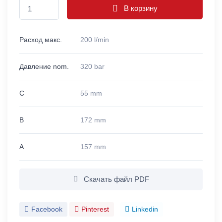
В корзину
Расход макс.
200 l/min
Давление nom.
320 bar
C
55 mm
B
172 mm
A
157 mm
Скачать файл PDF
Facebook
Pinterest
Linkedin