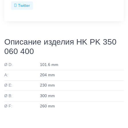
Twitter
Описание изделия HK PK 350
060 400
Ø D:
101.6 mm
A:
204 mm
Ø E:
230 mm
Ø B:
300 mm
Ø F:
260 mm