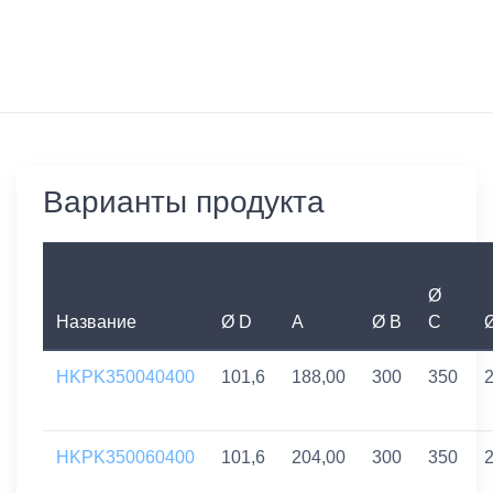
Варианты продукта
Ø
Название
Ø D
A
Ø B
C
HKPK350040400
101,6
188,00
300
350
HKPK350060400
101,6
204,00
300
350