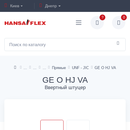
Киев
Днепр
?
0
Прямые
UNF - JIC
GE O HJ VA
GE O HJ VA
Ввертный штуцер