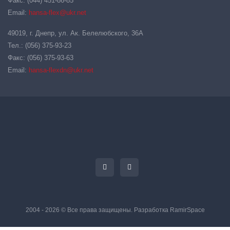
Факс: (044) 451-86-85
Email:
hansa-flex@ukr.net
49019, г. Днепр, ул. Ак. Белелюбского, 36А
Тел.: (056) 375-93-23
Факс: (056) 375-93-63
Email:
hansa-flexdn@ukr.net
2004 - 2026 © Все права защищены. Разработка
RamirSpace