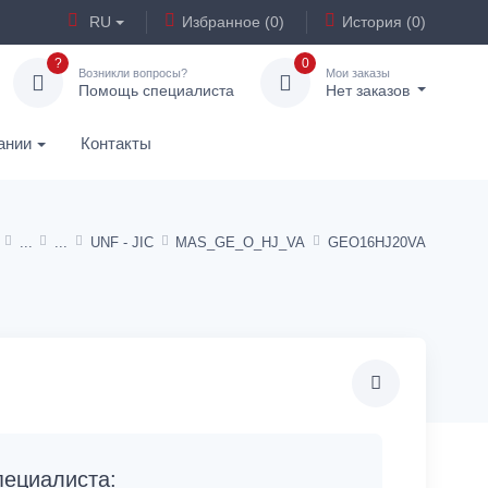
RU
Избранное (0)
История (0)
?
0
Возникли вопросы?
Мои заказы
Помощь специалиста
Нет заказов
ании
Контакты
UNF - JIC
MAS_GE_O_HJ_VA
GEO16HJ20VA
ециалиста: