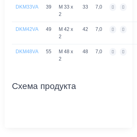
DKM33VA
39
M 33 x
33
7,0
2
DKM42VA
49
M 42 x
42
7,0
2
DKM48VA
55
M 48 x
48
7,0
2
Схема продукта