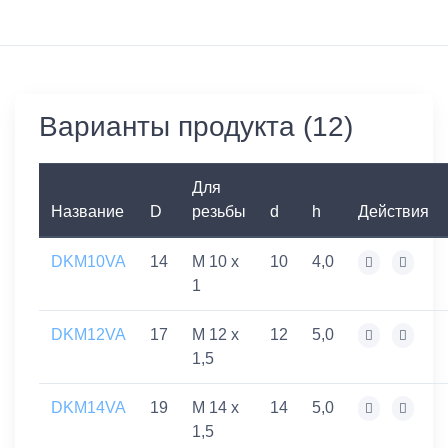
Варианты продукта (12)
Для
Название
D
резьбы
d
h
Действия
DKM10VA
14
M 10 x
10
4,0
1
DKM12VA
17
M 12 x
12
5,0
1,5
DKM14VA
19
M 14 x
14
5,0
1,5