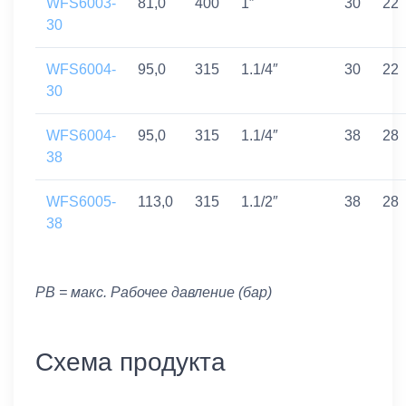
WFS6003-
81,0
400
1″
30
22
30
WFS6004-
95,0
315
1.1/4″
30
22
30
WFS6004-
95,0
315
1.1/4″
38
28
38
WFS6005-
113,0
315
1.1/2″
38
28
38
PB = макс. Рабочее давление (бар)
Схема продукта