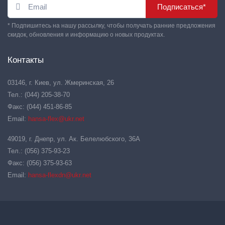
Подписаться*
* Подпишитесь на нашу рассылку, чтобы получать ранние предложения
скидок, обновления и информацию о новых продуктах.
Контакты
03146, г. Киев, ул. Жмеринская, 26
Тел.: (044) 205-38-70
Факс: (044) 451-86-85
Email:
hansa-flex@ukr.net
49019, г. Днепр, ул. Ак. Белелюбского, 36А
Тел.: (056) 375-93-23
Факс: (056) 375-93-63
Email:
hansa-flexdn@ukr.net