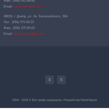
Факс: (044) 451-86-85
Email:
hansa-flex@ukr.net
49019, г. Днепр, ул. Ак. Белелюбского, 36А
Тел.: (056) 375-93-23
Факс: (056) 375-93-63
Email:
hansa-flexdn@ukr.net
2004 - 2026 © Все права защищены. Разработка
RamirSpace