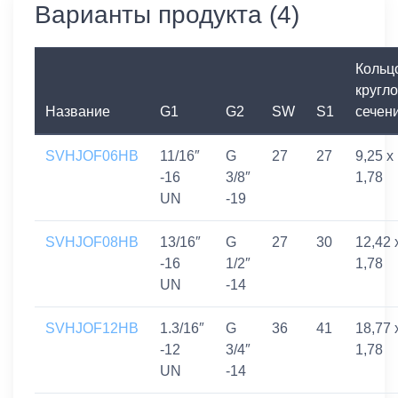
Варианты продукта (4)
Кольц
кругло
Название
G1
G2
SW
S1
сечен
SVHJOF06HB
11/16″
G
27
27
9,25 x
-16
3/8″
1,78
UN
-19
SVHJOF08HB
13/16″
G
27
30
12,42 
-16
1/2″
1,78
UN
-14
SVHJOF12HB
1.3/16″
G
36
41
18,77 
-12
3/4″
1,78
UN
-14