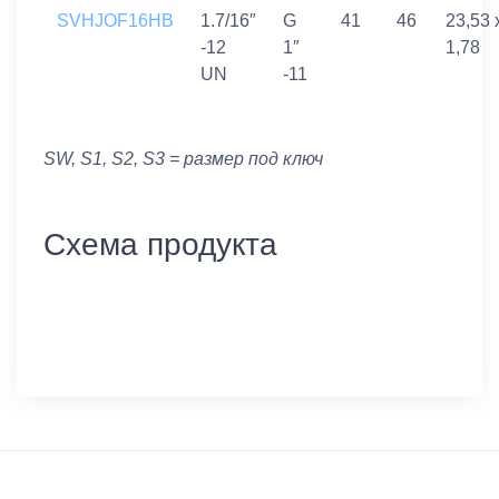
SVHJOF16HB
1.7/16″
G
41
46
23,53 
-12
1″
1,78
UN
-11
SW, S1, S2, S3 = размер под ключ
Схема продукта