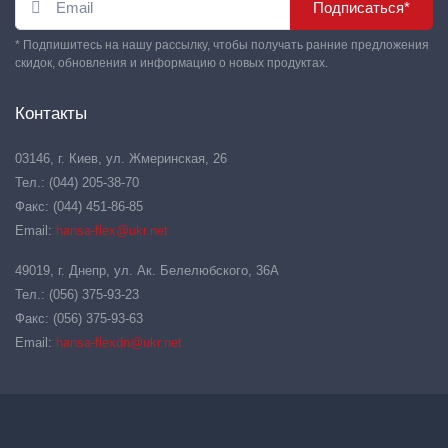
Подписаться*
* Подпишитесь на нашу рассылку, чтобы получать ранние предложения
скидок, обновления и информацию о новых продуктах.
Контакты
03146, г. Киев, ул. Жмеринская, 26
Тел.: (044) 205-38-70
Факс: (044) 451-86-85
Email:
hansa-flex@ukr.net
49019, г. Днепр, ул. Ак. Белелюбского, 36А
Тел.: (056) 375-93-23
Факс: (056) 375-93-63
Email:
hansa-flexdn@ukr.net