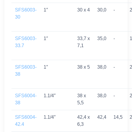
SFS6003-
1″
30 x 4
30,0
-
2
30
SFS6003-
1″
33,7 x
35,0
-
1
33.7
7,1
SFS6003-
1″
38 x 5
38,0
-
2
38
SFS6004-
1.1/4″
38 x
38,0
-
2
38
5,5
SFS6004-
1.1/4″
42,4 x
42,4
14,5
2
42.4
6,3