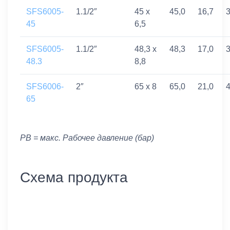
SFS6005-
1.1/2″
45 x
45,0
16,7
3
45
6,5
SFS6005-
1.1/2″
48,3 x
48,3
17,0
3
48.3
8,8
SFS6006-
2″
65 x 8
65,0
21,0
4
65
PB = макс. Рабочее давление (бар)
Схема продукта