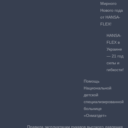
Мирного
Нового года
от HANSA-
FLEX!
HANSA-
FLEX в
Украине
— 21 год
силы и
гибкости!
Помощь
Национальной
детской
специализированной
больнице
«Охматдет»
Правила эксплуатации рукавов высокого давления