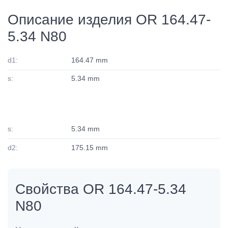
Описание изделия OR 164.47-
5.34 N80
d1:
164.47 mm
s:
5.34 mm
s:
5.34 mm
d2:
175.15 mm
Свойства OR 164.47-5.34
N80