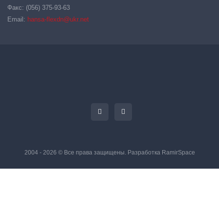
Факс: (056) 375-93-63
Email:
hansa-flexdn@ukr.net
2004 - 2026 © Все права защищены. Разработка
RamirSpace