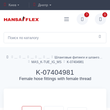
Киев
Днепр
?
0
Шланговые фитинги и шланговые фитинги (мама) - латунь
MAS_K-TUE_IG_MS
K-07404981
K-07404981
Female hose fittings with female thread