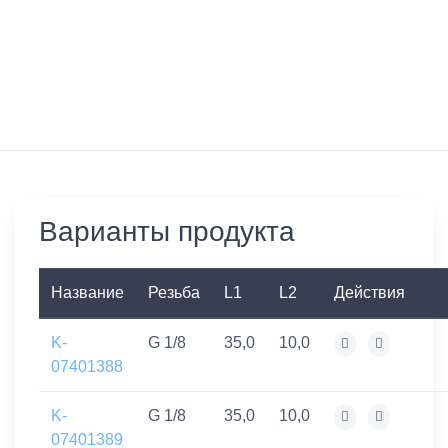
Варианты продукта
Название
Резьба
L1
L2
Действия
K-
G 1/8
35,0
10,0
07401388
K-
G 1/8
35,0
10,0
07401389