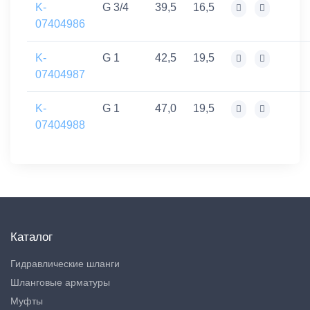
K-
G 3/4
39,5
16,5
07404986
K-
G 1
42,5
19,5
07404987
K-
G 1
47,0
19,5
07404988
Каталог
Гидравлические шланги
Шланговые арматуры
Муфты