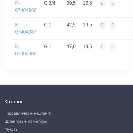
K-
G 3/4
39,5
16,5
07404986
K-
G 1
42,5
19,5
07404987
K-
G 1
47,0
19,5
07404988
Каталог
Гидравлические шланги
Шланговые арматуры
Муфты