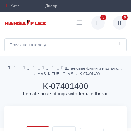
Киев
Днепр
?
0
Шланговые фитинги и шланговые фитинги (мама) - латунь
MAS_K-TUE_IG_MS
K-07401400
K-07401400
Female hose fittings with female thread