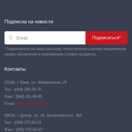
Подписка на новости
Подписаться*
* Подпишитесь на нашу рассылку, чтобы получать ранние предложения
скидок, обновления и информацию о новых продуктах.
Контакты
03146, г. Киев, ул. Жмеринская, 26
Тел.: (044) 205-38-70
Факс: (044) 451-86-85
Email:
hansa-flex@ukr.net
49019, г. Днепр, ул. Ак. Белелюбского, 36А
Тел.: (056) 375-93-23
Факс: (056) 375-93-63