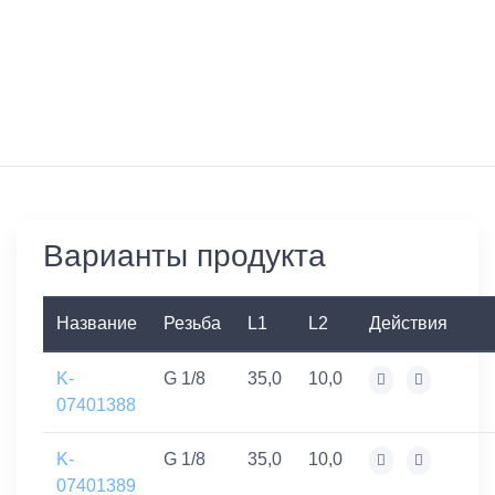
Варианты продукта
Название
Резьба
L1
L2
Действия
K-
G 1/8
35,0
10,0
07401388
K-
G 1/8
35,0
10,0
07401389