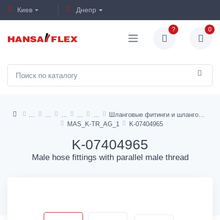
Киев
Днепр
?
0
Шланговые фитинги и шланговые фитинги (мама) - латунь
MAS_K-TR_AG_1
K-07404965
K-07404965
Male hose fittings with parallel male thread