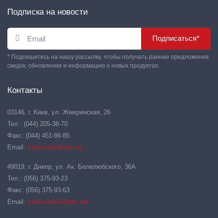
Подписка на новости
Подписаться*
* Подпишитесь на нашу рассылку, чтобы получать ранние предложения
скидок, обновления и информацию о новых продуктах.
Контакты
03146, г. Киев, ул. Жмеринская, 26
Тел.: (044) 205-38-70
Факс: (044) 451-86-85
Email:
hansa-flex@ukr.net
49019, г. Днепр, ул. Ак. Белелюбского, 36А
Тел.: (056) 375-93-23
Факс: (056) 375-93-63
Email:
hansa-flexdn@ukr.net