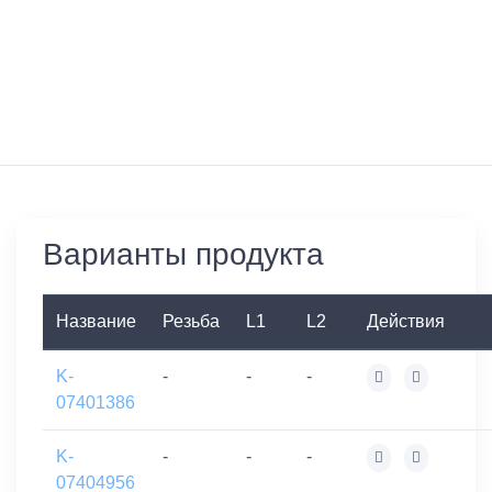
Варианты продукта
Название
Резьба
L1
L2
Действия
K-
-
-
-
07401386
K-
-
-
-
07404956