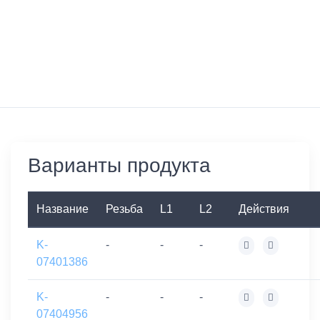
Варианты продукта
Название
Резьба
L1
L2
Действия
K-
-
-
-
07401386
K-
-
-
-
07404956