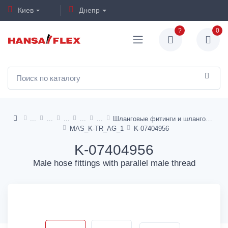
Киев
Днепр
?
0
Шланговые фитинги и шланговые фитинги (мама) - латунь
MAS_K-TR_AG_1
K-07404956
K-07404956
Male hose fittings with parallel male thread