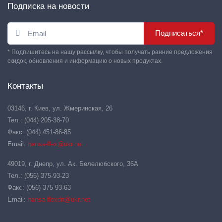
Подписка на новости
Подписаться*
* Подпишитесь на нашу рассылку, чтобы получать ранние предложения
скидок, обновления и информацию о новых продуктах.
Контакты
03146, г. Киев, ул. Жмеринская, 26
Тел.: (044) 205-38-70
Факс: (044) 451-86-85
Email:
hansa-flex@ukr.net
49019, г. Днепр, ул. Ак. Белелюбского, 36А
Тел.: (056) 375-93-23
Факс: (056) 375-93-63
Email:
hansa-flexdn@ukr.net