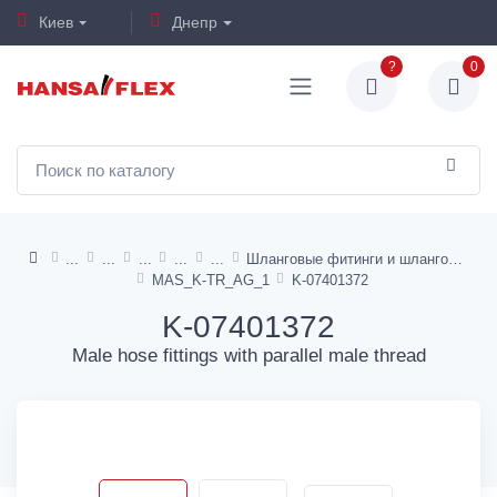
Киев
Днепр
?
0
Шланговые фитинги и шланговые фитинги (мама) - латунь
MAS_K-TR_AG_1
K-07401372
K-07401372
Male hose fittings with parallel male thread