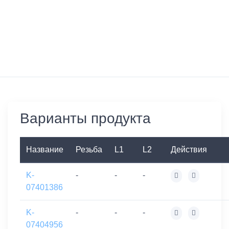
Варианты продукта
Название
Резьба
L1
L2
Действия
K-
-
-
-
07401386
K-
-
-
-
07404956