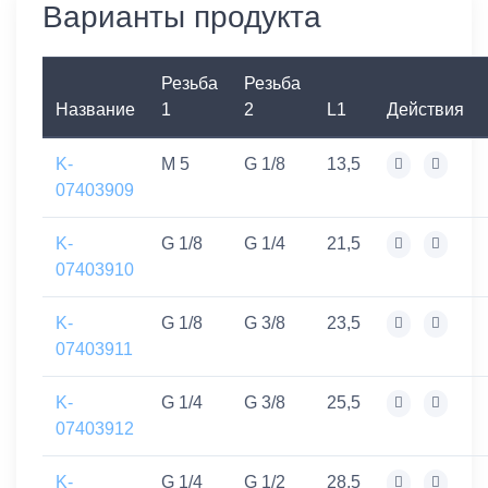
Варианты продукта
Резьба
Резьба
Название
1
2
L1
Действия
K-
M 5
G 1/8
13,5
07403909
K-
G 1/8
G 1/4
21,5
07403910
K-
G 1/8
G 3/8
23,5
07403911
K-
G 1/4
G 3/8
25,5
07403912
K-
G 1/4
G 1/2
28,5