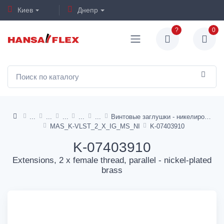
Киев
Днепр
?
0
Винтовые заглушки - никелированная латунь
MAS_K-VLST_2_X_IG_MS_NI
K-07403910
K-07403910
Extensions, 2 x female thread, parallel - nickel-plated
brass