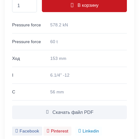
В корзину
Pressure force
578.2 kN
Pressure force
60 t
Ход
153 mm
I
6.1/4" -12
C
56 mm
Скачать файл PDF
Facebook
Pinterest
Linkedin