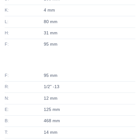
K:
4 mm
L:
80 mm
H:
31 mm
F:
95 mm
F:
95 mm
R:
1/2" -13
N:
12 mm
E:
125 mm
B:
468 mm
T:
14 mm