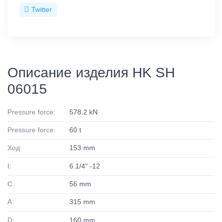
Twitter
Описание изделия HK SH
06015
Pressure force:
578.2 kN
Pressure force:
60 t
Ход:
153 mm
I:
6.1/4" -12
C:
56 mm
A:
315 mm
D:
160 mm