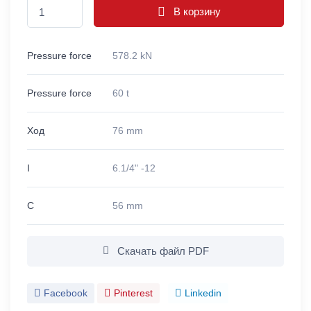
В корзину
Pressure force
578.2 kN
Pressure force
60 t
Ход
76 mm
I
6.1/4" -12
C
56 mm
Скачать файл PDF
Facebook
Pinterest
Linkedin