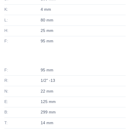
K:
4 mm
L:
80 mm
H:
25 mm
F:
95 mm
F:
95 mm
R:
1/2" -13
N:
22 mm
E:
125 mm
B:
299 mm
T:
14 mm