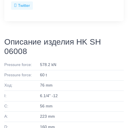
Twitter
Описание изделия HK SH
06008
Pressure force:
578.2 kN
Pressure force:
60 t
Ход:
76 mm
I:
6.1/4" -12
C:
56 mm
A:
223 mm
D:
160 mm