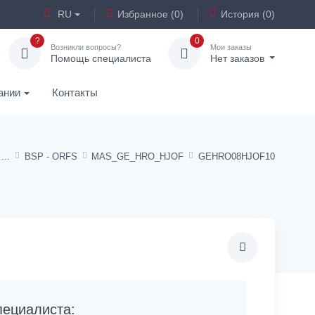
RU
Избранное (0)
История (0)
?
0
Возникли вопросы?
Мои заказы
Помощь специалиста
Нет заказов
ании
Контакты
BSP - ORFS
MAS_GE_HRO_HJOF
GEHRO08HJOF10
ециалиста: