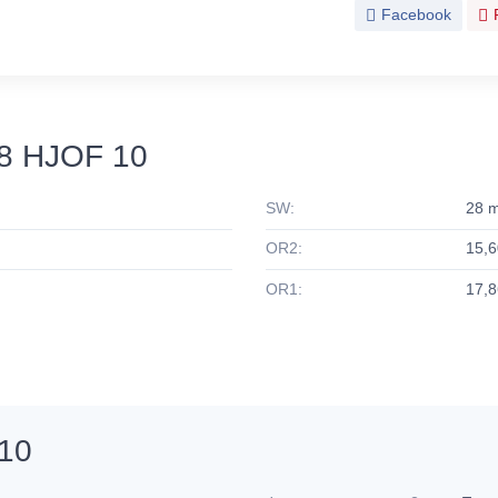
Facebook
8 HJOF 10
SW:
28 
OR2:
15,6
OR1:
17,8
10