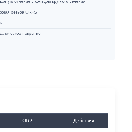
кое уплотнение с кольцом круглого сечения
жная резьба ORFS
ль
ваническое покрытие
OR2
Действия