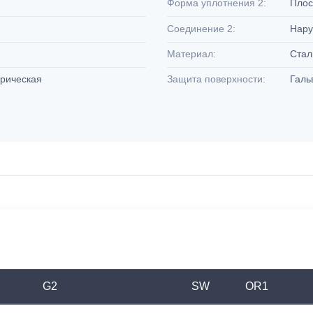
Форма уплотнения 2:
Плос
Соединение 2:
Нару
Материал:
Ста
дрическая
Защита поверхности:
Галь
G2
SW
OR1