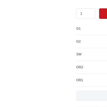
G1
G2
SW
OR2
OR1