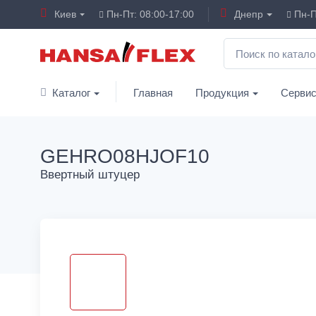
Киев
Пн-Пт: 08:00-17:00
Днепр
Пн-П
Каталог
Главная
Продукция
Серви
GEHRO08HJOF10
Ввертный штуцер