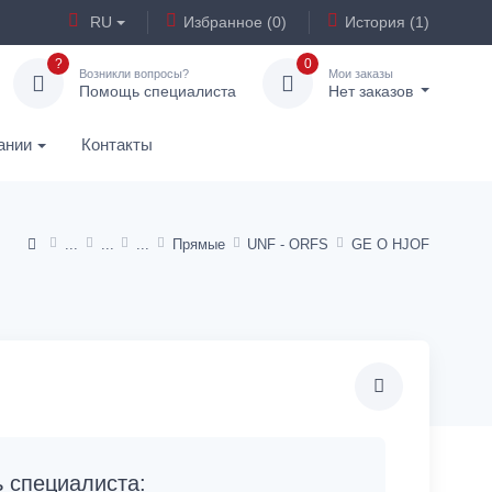
RU
Избранное (0)
История (1)
?
0
Возникли вопросы?
Мои заказы
Помощь специалиста
Нет заказов
ании
Контакты
Прямые
UNF - ORFS
GE O HJOF
специалиста: