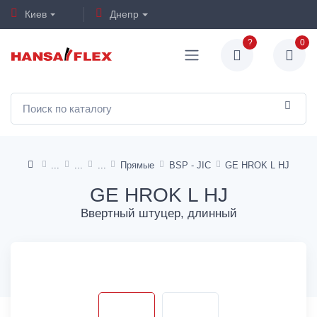
Киев
Днепр
?
0
Прямые
BSP - JIC
GE HROK L HJ
GE HROK L HJ
Ввертный штуцер, длинный