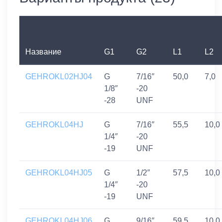
Название
G1
G2
L1
L2
GEHROKL02HJ04
G
7/16″
50,0
7,0
1/8″
-20
-28
UNF
GEHROKL04HJ
G
7/16″
55,5
10,0
1/4″
-20
-19
UNF
GEHROKL04HJ05
G
1/2″
57,5
10,0
1/4″
-20
-19
UNF
GEHROKL04HJ06
G
9/16″
59,5
10,0