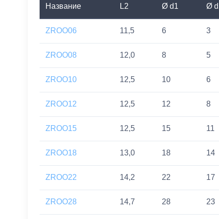
Название
L2
Ø d1
Ø d
ZROO06
11,5
6
3
ZROO08
12,0
8
5
ZROO10
12,5
10
6
ZROO12
12,5
12
8
ZROO15
12,5
15
11
ZROO18
13,0
18
14
ZROO22
14,2
22
17
ZROO28
14,7
28
23