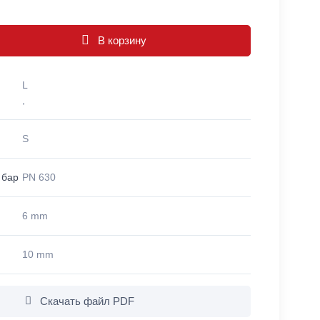
В корзину
L
,
S
 бар
PN 630
6 mm
10 mm
Скачать файл PDF