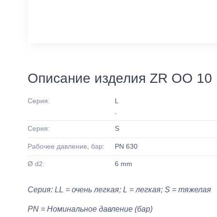
Описание изделия ZR OO 10
Серия:
L
,
Серия:
S
Рабочее давление, бар:
PN 630
Ø d2:
6 mm
Серия: LL = очень легкая; L = легкая; S = тяжелая
PN = Номинальное давление (бар)