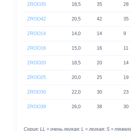
ZROO35
18,5
35
28
ZROO42
20,5
42
35
ZROO14
14,0
14
9
ZROO16
15,0
16
11
ZROO20
18,5
20
14
ZROO25
20,0
25
19
ZROO30
22,0
30
23
ZROO38
26,0
38
30
Серия: LL = очень легкая; L = легкая; S = тяжел