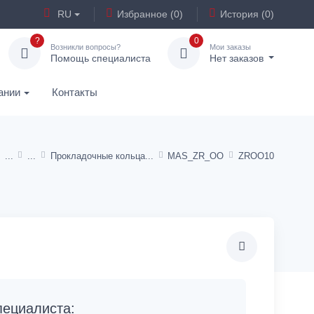
RU
Избранное (0)
История (0)
?
0
Возникли вопросы?
Мои заказы
Помощь специалиста
Нет заказов
ании
Контакты
Прокладочные кольца
MAS_ZR_OO
ZROO10
ециалиста: