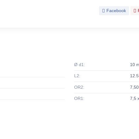
Facebook
Ø d1:
10 
L2:
12.
OR2:
7,50
OR1:
7,5 