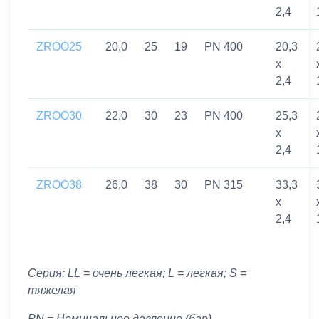
2,4
ZROO25
20,0
25
19
PN 400
20,3
x
2,4
ZROO30
22,0
30
23
PN 400
25,3
x
2,4
ZROO38
26,0
38
30
PN 315
33,3
x
2,4
Серия: LL = очень легкая; L = легкая; S =
тяжелая
PN = Номинальное давление (бар)