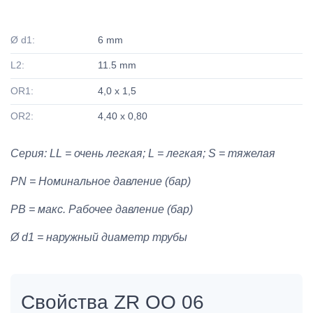
Ø d1:
6 mm
L2:
11.5 mm
OR1:
4,0 x 1,5
OR2:
4,40 x 0,80
Серия: LL = очень легкая; L = легкая; S = тяжелая
PN = Номинальное давление (бар)
PB = макс. Рабочее давление (бар)
Ø d1 = наружный диаметр трубы
Свойства ZR OO 06