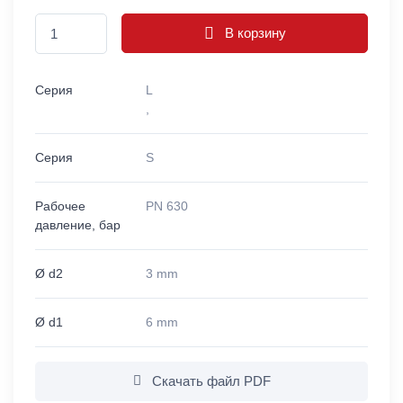
В корзину
Серия
L
,
Серия
S
Рабочее
PN 630
давление, бар
Ø d2
3 mm
Ø d1
6 mm
Скачать файл PDF