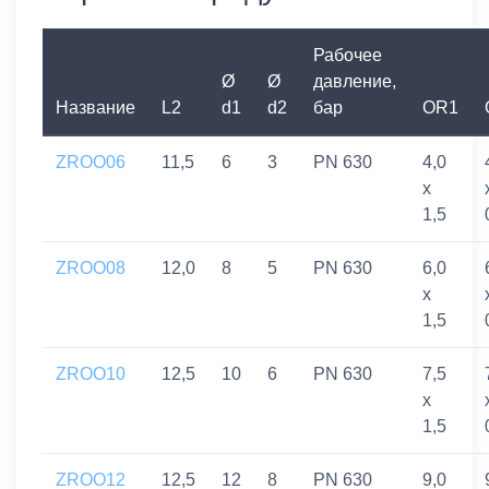
Рабочее
Ø
Ø
давление,
Название
L2
d1
d2
бар
OR1
ZROO06
11,5
6
3
PN 630
4,0
x
1,5
ZROO08
12,0
8
5
PN 630
6,0
x
1,5
ZROO10
12,5
10
6
PN 630
7,5
x
1,5
ZROO12
12,5
12
8
PN 630
9,0