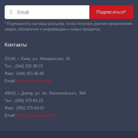
Подписаться*
* Подпишитесь на нашу рассылку, чтобы получать ранние предложения
скидок, обновления и информацию о новых продуктах.
Контакты
03146, г. Киев, ул. Жмеринская, 26
Тел.: (044) 205-38-70
Факс: (044) 451-86-85
Email:
hansa-flex@ukr.net
49019, г. Днепр, ул. Ак. Белелюбского, 36А
Тел.: (056) 375-93-23
Факс: (056) 375-93-63
Email:
hansa-flexdn@ukr.net