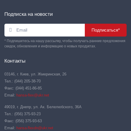
Подписка на новости
Подписаться*
* Подпишитесь на нашу рассылку, чтобы получать ранние предложения
скидок, обновления и информацию о новых продуктах.
Контакты
03146, г. Киев, ул. Жмеринская, 26
Тел.: (044) 205-38-70
Факс: (044) 451-86-85
Email:
hansa-flex@ukr.net
49019, г. Днепр, ул. Ак. Белелюбского, 36А
Тел.: (056) 375-93-23
Факс: (056) 375-93-63
Email:
hansa-flexdn@ukr.net