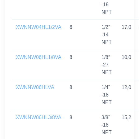
-18
NPT
XWNNW04HL1/2VA
6
1/2″
17,0
-14
NPT
XWNNW06HL1/8VA
8
1/8″
10,0
-27
NPT
XWNNW06HLVA
8
1/4"
12,0
-18
NPT
XWNNW06HL3/8VA
8
3/8"
15,2
-18
NPT