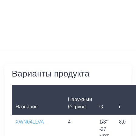
Варианты продукта
Наружный
Название
Ø трубы
G
i
XWN04LLVA
4
1/8″
8,0
-27