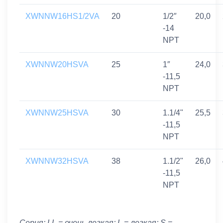
XWNNW16HS1/2VA
20
1/2″
20,0
-14
NPT
XWNNW20HSVA
25
1″
24,0
-11,5
NPT
XWNNW25HSVA
30
1.1/4"
25,5
-11,5
NPT
XWNNW32HSVA
38
1.1/2"
26,0
-11,5
NPT
Серия: LL = очень легкая; L = легкая; S =