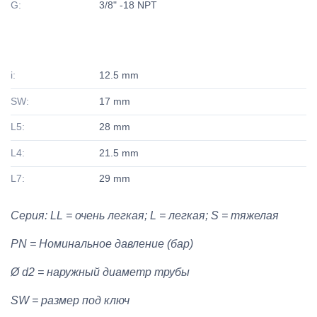
G:
3/8" -18 NPT
i:
12.5 mm
SW:
17 mm
L5:
28 mm
L4:
21.5 mm
L7:
29 mm
Серия: LL = очень легкая; L = легкая; S = тяжелая
PN = Номинальное давление (бар)
Ø d2 = наружный диаметр трубы
SW = размер под ключ