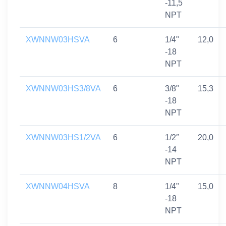
-11,5
NPT
XWNNW03HSVA
6
1/4"
12,0
-18
NPT
XWNNW03HS3/8VA
6
3/8"
15,3
-18
NPT
XWNNW03HS1/2VA
6
1/2″
20,0
-14
NPT
XWNNW04HSVA
8
1/4"
15,0
-18
NPT