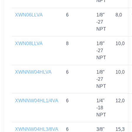
NPT
XWN06LLVA
6
1/8″
8,0
-27
NPT
XWN08LLVA
8
1/8″
10,0
-27
NPT
XWNNW04HLVA
6
1/8″
10,0
-27
NPT
XWNNW04HL1/4VA
6
1/4"
12,0
-18
NPT
XWNNW04HL3/8VA
6
3/8"
15,3