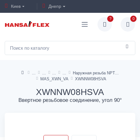
Киев
Днепр
?
0
Наружная резьба NPT
MAS_XWN_VA
XWNNW08HSVA
XWNNW08HSVA
Ввертное резьбовое соединение, угол 90°