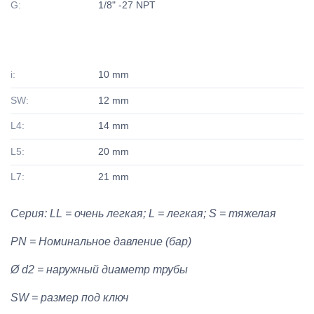
G:
1/8" -27 NPT
i:
10 mm
SW:
12 mm
L4:
14 mm
L5:
20 mm
L7:
21 mm
Серия: LL = очень легкая; L = легкая; S = тяжелая
PN = Номинальное давление (бар)
Ø d2 = наружный диаметр трубы
SW = размер под ключ