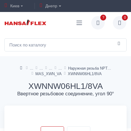
Киев
Днепр
?
0
Наружная резьба NPT
MAS_XWN_VA
XWNNW06HL1/8VA
XWNNW06HL1/8VA
Ввертное резьбовое соединение, угол 90°