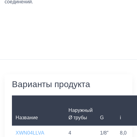
соединений.
Варианты продукта
Наружный
Название
Ø трубы
G
i
XWN04LLVA
4
1/8″
8,0