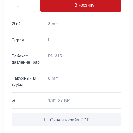
В корзину
Ø d2
8 mm
Серия
L
Рабочее
PN 315
давление, бар
Наружный Ø
8 mm
трубы
G
1/8" -27 NPT
Скачать файл PDF