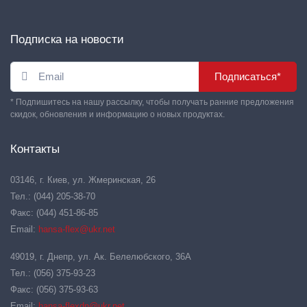
Подписка на новости
Подписаться*
* Подпишитесь на нашу рассылку, чтобы получать ранние предложения
скидок, обновления и информацию о новых продуктах.
Контакты
03146, г. Киев, ул. Жмеринская, 26
Тел.: (044) 205-38-70
Факс: (044) 451-86-85
Email:
hansa-flex@ukr.net
49019, г. Днепр, ул. Ак. Белелюбского, 36А
Тел.: (056) 375-93-23
Факс: (056) 375-93-63
Email:
hansa-flexdn@ukr.net