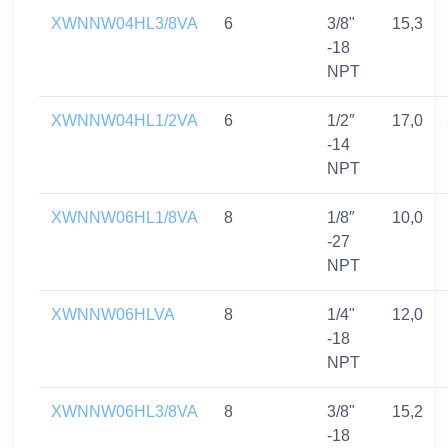
XWNNW04HL3/8VA
6
3/8"
15,3
-18
NPT
XWNNW04HL1/2VA
6
1/2″
17,0
-14
NPT
XWNNW06HL1/8VA
8
1/8″
10,0
-27
NPT
XWNNW06HLVA
8
1/4"
12,0
-18
NPT
XWNNW06HL3/8VA
8
3/8"
15,2
-18