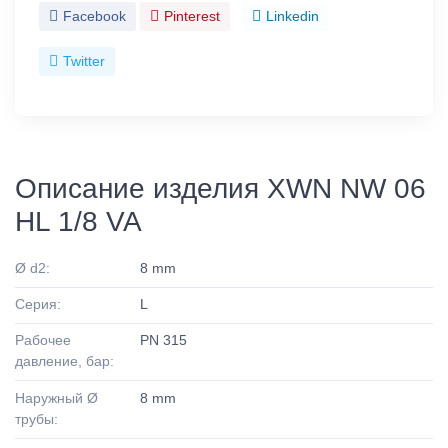
Facebook
Pinterest
Linkedin
Twitter
Описание изделия XWN NW 06
HL 1/8 VA
Ø d2:
8 mm
Серия:
L
Рабочее
PN 315
давление, бар:
Наружный Ø
8 mm
трубы: