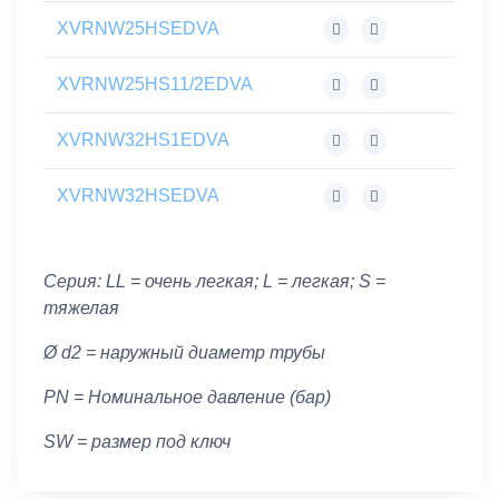
XVRNW25HSEDVA
XVRNW25HS11/2EDVA
XVRNW32HS1EDVA
XVRNW32HSEDVA
Серия: LL = очень легкая; L = легкая; S =
тяжелая
Ø d2 = наружный диаметр трубы
PN = Номинальное давление (бар)
SW = размер под ключ