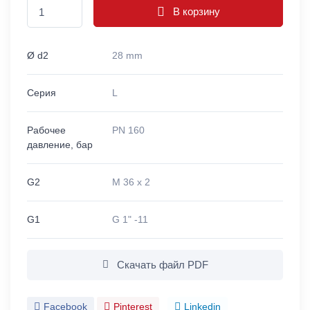
В корзину
Ø d2
28 mm
Серия
L
Рабочее
PN 160
давление, бар
G2
M 36 x 2
G1
G 1" -11
Скачать файл PDF
Facebook
Pinterest
Linkedin