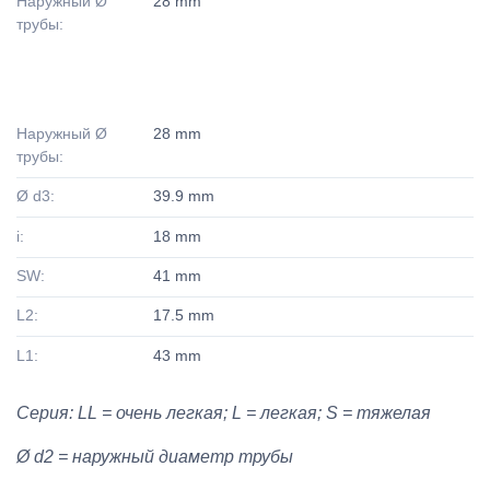
Наружный Ø
28 mm
трубы:
Наружный Ø
28 mm
трубы:
Ø d3:
39.9 mm
i:
18 mm
SW:
41 mm
L2:
17.5 mm
L1:
43 mm
Серия: LL = очень легкая; L = легкая; S = тяжелая
Ø d2 = наружный диаметр трубы