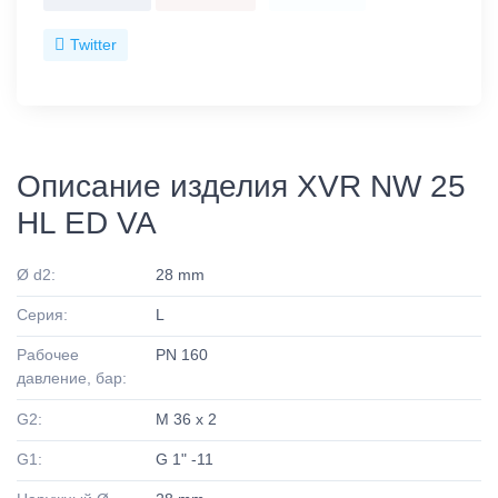
Twitter
Описание изделия XVR NW 25
HL ED VA
Ø d2:
28 mm
Серия:
L
Рабочее
PN 160
давление, бар:
G2:
M 36 x 2
G1:
G 1" -11