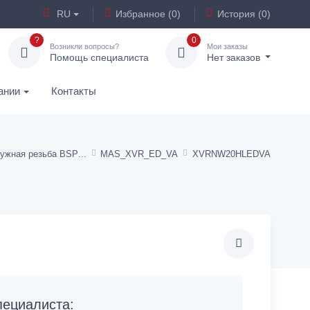
RU
Избранное (0)
История (0)
?
0
Возникли вопросы?
Мои заказы
Помощь специалиста
Нет заказов
ании
Контакты
ужная резьба BSP
MAS_XVR_ED_VA
XVRNW20HLEDVA
ециалиста: