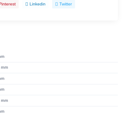
Pinterest
Linkedin
Twitter
mm
9 mm
mm
mm
5 mm
mm