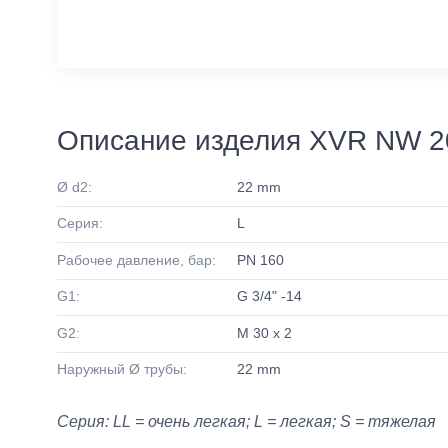
Описание изделия XVR NW 2
Ø d2:
22 mm
Серия:
L
Рабочее давление, бар:
PN 160
G1:
G 3/4" -14
G2:
M 30 x 2
Наружный Ø трубы:
22 mm
Серия: LL = очень легкая; L = легкая; S = тяжелая