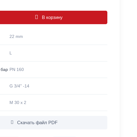
В корзину
22 mm
L
 бар
PN 160
G 3/4" -14
M 30 x 2
Скачать файл PDF