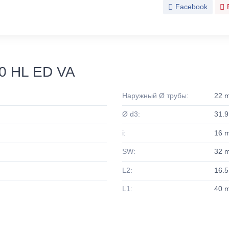
Facebook
0 HL ED VA
Наружный Ø трубы:
22 
Ø d3:
31.
i:
16 
SW:
32 
L2:
16.
L1:
40 