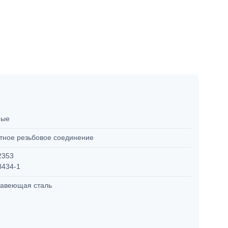
мые
тное резьбовое соединение
2353
8434-1
авеющая сталь