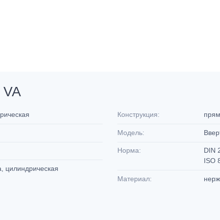
 VA
дрическая
Конструкция:
пря
Модель:
Ввер
Норма:
DIN 
ISO 
а, цилиндрическая
Материал:
нерж