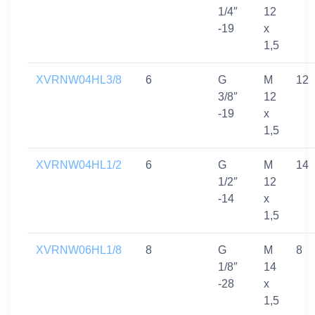
1/4″
12
-19
x
1,5
XVRNW04HL3/8
6
G
M
12
3/8″
12
-19
x
1,5
XVRNW04HL1/2
6
G
M
14
1/2″
12
-14
x
1,5
XVRNW06HL1/8
8
G
M
8
1/8″
14
-28
x
1,5