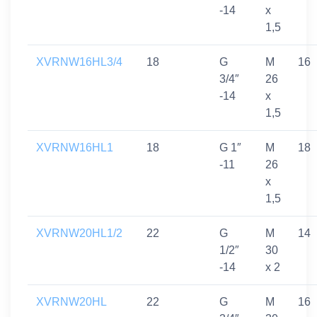
-14
x
1,5
XVRNW16HL3/4
18
G
M
16
3/4″
26
-14
x
1,5
XVRNW16HL1
18
G 1″
M
18
-11
26
x
1,5
XVRNW20HL1/2
22
G
M
14
1/2″
30
-14
x 2
XVRNW20HL
22
G
M
16