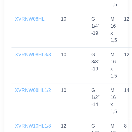
1,5
XVRNW08HL
10
G
M
12
1/4″
16
-19
x
1,5
XVRNW08HL3/8
10
G
M
12
3/8″
16
-19
x
1,5
XVRNW08HL1/2
10
G
M
14
1/2″
16
-14
x
1,5
XVRNW10HL1/8
12
G
M
8