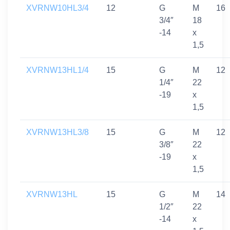
XVRNW10HL3/4
12
G
M
16
3/4″
18
-14
x
1,5
XVRNW13HL1/4
15
G
M
12
1/4″
22
-19
x
1,5
XVRNW13HL3/8
15
G
M
12
3/8″
22
-19
x
1,5
XVRNW13HL
15
G
M
14
1/2″
22
-14
x