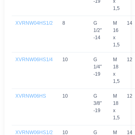
-19
x
1,5
XVRNW04HS1/2
8
G
M
14
1/2″
16
-14
x
1,5
XVRNW06HS1/4
10
G
M
12
1/4″
18
-19
x
1,5
XVRNW06HS
10
G
M
12
3/8″
18
-19
x
1,5
XVRNW06HS1/2
10
G
M
14