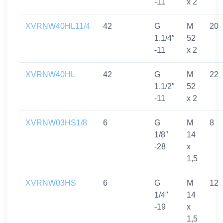
-11
x 2
XVRNW40HL11/4
42
G
M
20
1.1/4″
52
-11
x 2
XVRNW40HL
42
G
M
22
1.1/2″
52
-11
x 2
XVRNW03HS1/8
6
G
M
8
1/8″
14
-28
x
1,5
XVRNW03HS
6
G
M
12
1/4″
14
-19
x
1,5