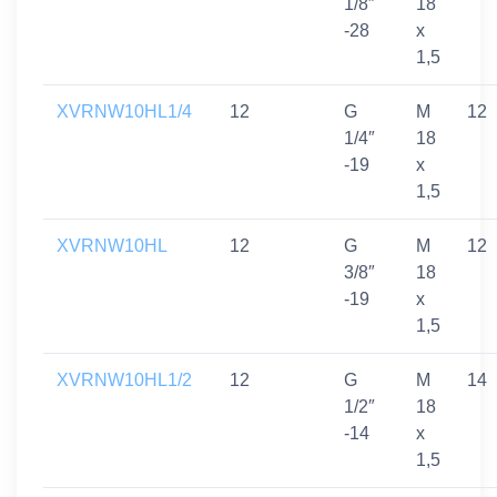
1/8″
18
-28
x
1,5
XVRNW10HL1/4
12
G
M
12
1/4″
18
-19
x
1,5
XVRNW10HL
12
G
M
12
3/8″
18
-19
x
1,5
XVRNW10HL1/2
12
G
M
14
1/2″
18
-14
x
1,5