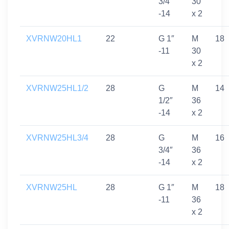
3/4″
30
-14
x 2
XVRNW20HL1
22
G 1″
M
18
-11
30
x 2
XVRNW25HL1/2
28
G
M
14
1/2″
36
-14
x 2
XVRNW25HL3/4
28
G
M
16
3/4″
36
-14
x 2
XVRNW25HL
28
G 1″
M
18
-11
36
x 2