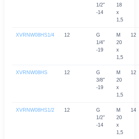
1/2″
18
-14
x
1,5
XVRNW08HS1/4
12
G
M
12
1/4″
20
-19
x
1,5
XVRNW08HS
12
G
M
12
3/8″
20
-19
x
1,5
XVRNW08HS1/2
12
G
M
14
1/2″
20
-14
x
1,5