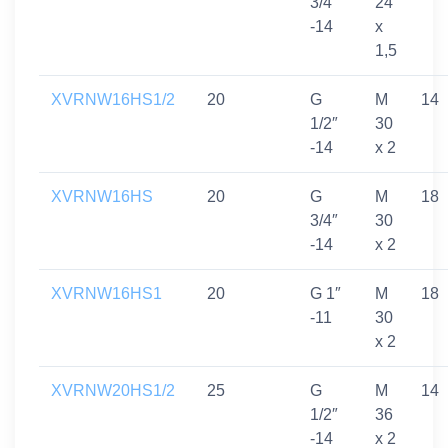
3/4″
24
-14
x
1,5
XVRNW16HS1/2
20
G
M
14
1/2″
30
-14
x 2
XVRNW16HS
20
G
M
18
3/4″
30
-14
x 2
XVRNW16HS1
20
G 1″
M
18
-11
30
x 2
XVRNW20HS1/2
25
G
M
14
1/2″
36
-14
x 2