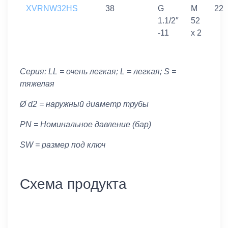
XVRNW32HS
38
G
M
22
1.1/2″
52
-11
x 2
Серия: LL = очень легкая; L = легкая; S =
тяжелая
Ø d2 = наружный диаметр трубы
PN = Номинальное давление (бар)
SW = размер под ключ
Схема продукта