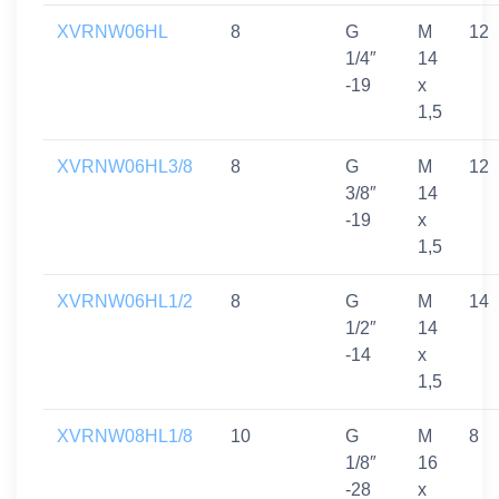
XVRNW06HL
8
G
M
12
1/4″
14
-19
x
1,5
XVRNW06HL3/8
8
G
M
12
3/8″
14
-19
x
1,5
XVRNW06HL1/2
8
G
M
14
1/2″
14
-14
x
1,5
XVRNW08HL1/8
10
G
M
8
1/8″
16
-28
x