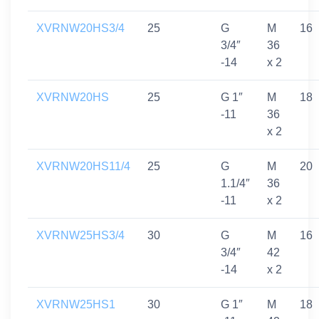
XVRNW20HS3/4
25
G
M
16
3/4″
36
-14
x 2
XVRNW20HS
25
G 1″
M
18
-11
36
x 2
XVRNW20HS11/4
25
G
M
20
1.1/4″
36
-11
x 2
XVRNW25HS3/4
30
G
M
16
3/4″
42
-14
x 2
XVRNW25HS1
30
G 1″
M
18