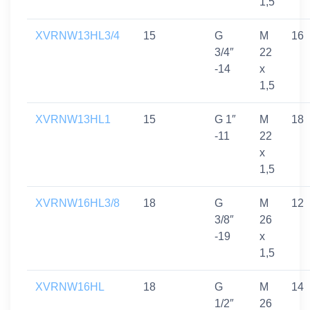
1,5
XVRNW13HL3/4
15
G
M
16
3/4″
22
-14
x
1,5
XVRNW13HL1
15
G 1″
M
18
-11
22
x
1,5
XVRNW16HL3/8
18
G
M
12
3/8″
26
-19
x
1,5
XVRNW16HL
18
G
M
14
1/2″
26