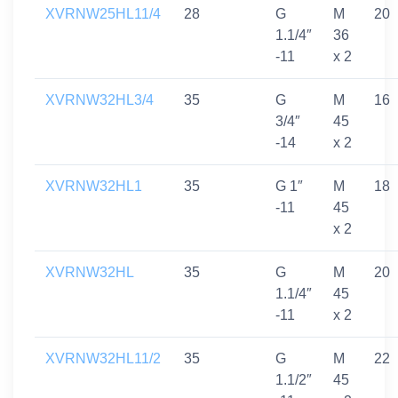
XVRNW25HL11/4
28
G
M
20
1.1/4″
36
-11
x 2
XVRNW32HL3/4
35
G
M
16
3/4″
45
-14
x 2
XVRNW32HL1
35
G 1″
M
18
-11
45
x 2
XVRNW32HL
35
G
M
20
1.1/4″
45
-11
x 2
XVRNW32HL11/2
35
G
M
22
1.1/2″
45