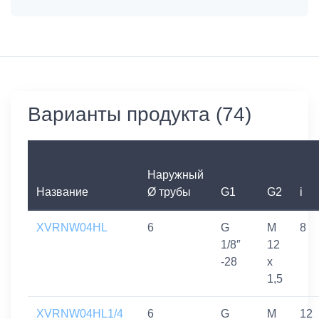
Варианты продукта (74)
Наружный
Название
Ø трубы
G1
G2
i
XVRNW04HL
6
G
M
8
1/8″
12
-28
x
1,5
XVRNW04HL1/4
6
G
M
12