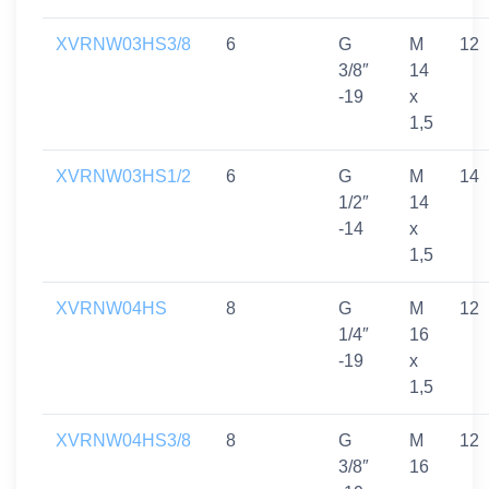
XVRNW03HS3/8
6
G
M
12
3/8″
14
-19
x
1,5
XVRNW03HS1/2
6
G
M
14
1/2″
14
-14
x
1,5
XVRNW04HS
8
G
M
12
1/4″
16
-19
x
1,5
XVRNW04HS3/8
8
G
M
12
3/8″
16