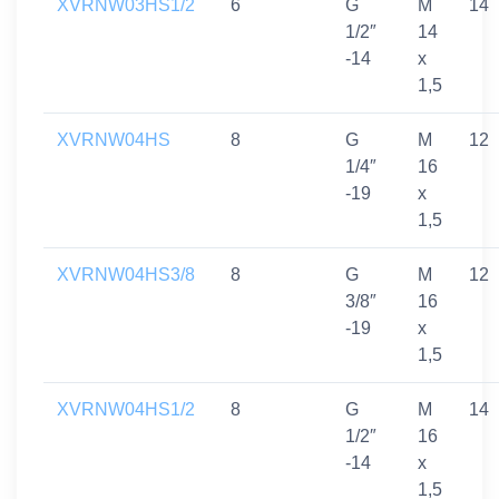
XVRNW03HS1/2
6
G
M
14
1/2″
14
-14
x
1,5
XVRNW04HS
8
G
M
12
1/4″
16
-19
x
1,5
XVRNW04HS3/8
8
G
M
12
3/8″
16
-19
x
1,5
XVRNW04HS1/2
8
G
M
14
1/2″
16
-14
x
1,5