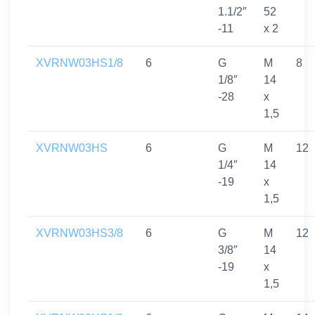
1.1/2″
52
-11
x 2
XVRNW03HS1/8
6
G
M
8
1/8″
14
-28
x
1,5
XVRNW03HS
6
G
M
12
1/4″
14
-19
x
1,5
XVRNW03HS3/8
6
G
M
12
3/8″
14
-19
x
1,5