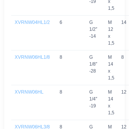
-19
x
1,5
XVRNW04HL1/2
6
G
M
14
1/2″
12
-14
x
1,5
XVRNW06HL1/8
8
G
M
8
1/8″
14
-28
x
1,5
XVRNW06HL
8
G
M
12
1/4″
14
-19
x
1,5
XVRNW06HL3/8
8
G
M
12