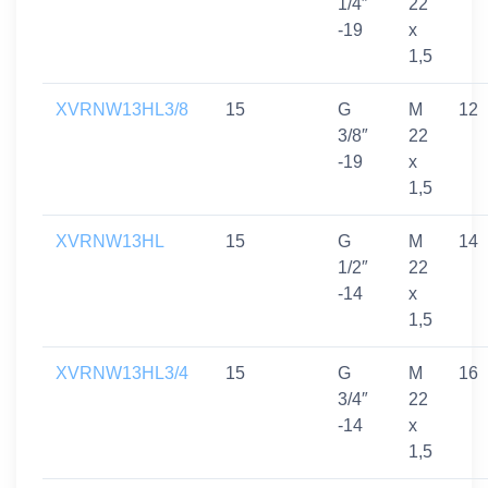
1/4″
22
-19
x
1,5
XVRNW13HL3/8
15
G
M
12
3/8″
22
-19
x
1,5
XVRNW13HL
15
G
M
14
1/2″
22
-14
x
1,5
XVRNW13HL3/4
15
G
M
16
3/4″
22
-14
x
1,5