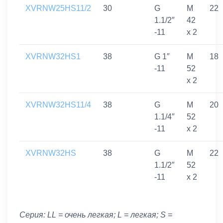
XVRNW25HS11/2
30
G
M
22
1.1/2″
42
-11
x 2
XVRNW32HS1
38
G 1″
M
18
-11
52
x 2
XVRNW32HS11/4
38
G
M
20
1.1/4″
52
-11
x 2
XVRNW32HS
38
G
M
22
1.1/2″
52
-11
x 2
Серия: LL = очень легкая; L = легкая; S =