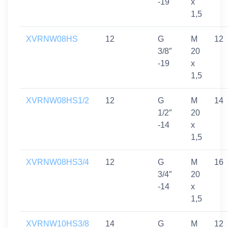
-19
x
1,5
XVRNW08HS
12
G
M
12
3/8″
20
-19
x
1,5
XVRNW08HS1/2
12
G
M
14
1/2″
20
-14
x
1,5
XVRNW08HS3/4
12
G
M
16
3/4″
20
-14
x
1,5
XVRNW10HS3/8
14
G
M
12