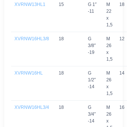
XVRNW13HL1
15
G 1″
M
18
-11
22
x
1,5
XVRNW16HL3/8
18
G
M
12
3/8″
26
-19
x
1,5
XVRNW16HL
18
G
M
14
1/2″
26
-14
x
1,5
XVRNW16HL3/4
18
G
M
16
3/4″
26
-14
x