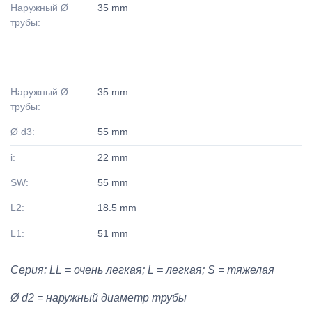
Наружный Ø
35 mm
трубы:
Наружный Ø
35 mm
трубы:
Ø d3:
55 mm
i:
22 mm
SW:
55 mm
L2:
18.5 mm
L1:
51 mm
Серия: LL = очень легкая; L = легкая; S = тяжелая
Ø d2 = наружный диаметр трубы