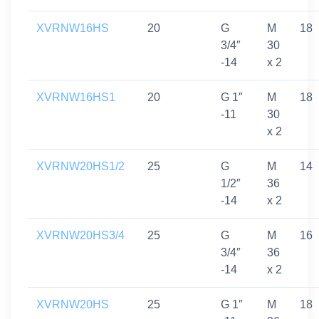
XVRNW16HS
20
G
M
18
3/4″
30
-14
x 2
XVRNW16HS1
20
G 1″
M
18
-11
30
x 2
XVRNW20HS1/2
25
G
M
14
1/2″
36
-14
x 2
XVRNW20HS3/4
25
G
M
16
3/4″
36
-14
x 2
XVRNW20HS
25
G 1″
M
18