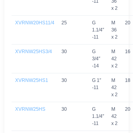
-11
36
x 2
XVRNW20HS11/4
25
G
M
20
1.1/4″
36
-11
x 2
XVRNW25HS3/4
30
G
M
16
3/4″
42
-14
x 2
XVRNW25HS1
30
G 1″
M
18
-11
42
x 2
XVRNW25HS
30
G
M
20
1.1/4″
42
-11
x 2