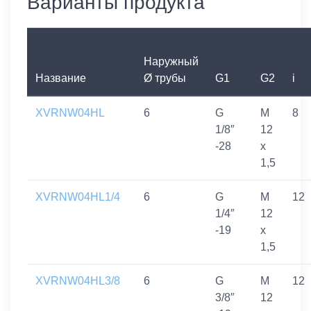
Варианты продукта
Наружный
Название
Ø трубы
G1
G2
i
XVRNW04HL
6
G
M
8
1/8″
12
-28
x
1,5
XVRNW04HL1/4
6
G
M
12
1/4″
12
-19
x
1,5
XVRNW04HL3/8
6
G
M
12
3/8″
12