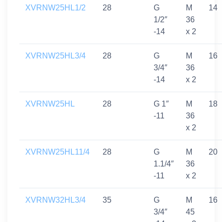
XVRNW25HL1/2
28
G
M
14
1/2″
36
-14
x 2
XVRNW25HL3/4
28
G
M
16
3/4″
36
-14
x 2
XVRNW25HL
28
G 1″
M
18
-11
36
x 2
XVRNW25HL11/4
28
G
M
20
1.1/4″
36
-11
x 2
XVRNW32HL3/4
35
G
M
16
3/4″
45