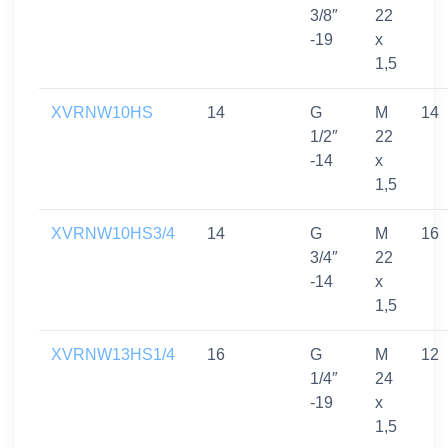
3/8″
22
-19
x
1,5
XVRNW10HS
14
G
M
14
1/2″
22
-14
x
1,5
XVRNW10HS3/4
14
G
M
16
3/4″
22
-14
x
1,5
XVRNW13HS1/4
16
G
M
12
1/4″
24
-19
x
1,5