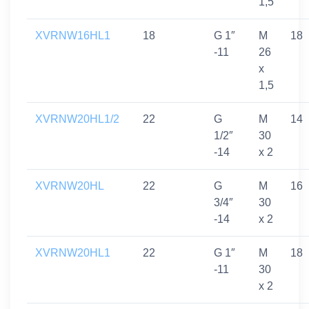
1,5
XVRNW16HL1
18
G 1″
M
18
-11
26
x
1,5
XVRNW20HL1/2
22
G
M
14
1/2″
30
-14
x 2
XVRNW20HL
22
G
M
16
3/4″
30
-14
x 2
XVRNW20HL1
22
G 1″
M
18
-11
30
x 2