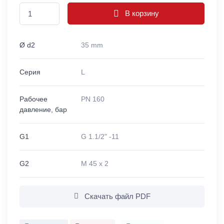
В корзину
Ø d2
35 mm
Серия
L
Рабочее
PN 160
давление, бар
G1
G 1.1/2" -11
G2
M 45 x 2
Скачать файл PDF