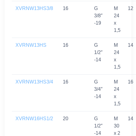
XVRNW13HS3/8
16
G
M
12
3/8″
24
-19
x
1,5
XVRNW13HS
16
G
M
14
1/2″
24
-14
x
1,5
XVRNW13HS3/4
16
G
M
16
3/4″
24
-14
x
1,5
XVRNW16HS1/2
20
G
M
14
1/2″
30
-14
x 2