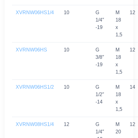
XVRNW06HS1/4
10
G
M
12
1/4″
18
-19
x
1,5
XVRNW06HS
10
G
M
12
3/8″
18
-19
x
1,5
XVRNW06HS1/2
10
G
M
14
1/2″
18
-14
x
1,5
XVRNW08HS1/4
12
G
M
12
1/4″
20