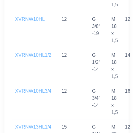
1,5
XVRNW10HL
12
G
M
12
3/8″
18
-19
x
1,5
XVRNW10HL1/2
12
G
M
14
1/2″
18
-14
x
1,5
XVRNW10HL3/4
12
G
M
16
3/4″
18
-14
x
1,5
XVRNW13HL1/4
15
G
M
12