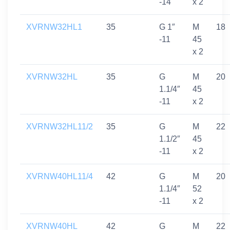
-14
x 2
XVRNW32HL1
35
G 1″
M
18
-11
45
x 2
XVRNW32HL
35
G
M
20
1.1/4″
45
-11
x 2
XVRNW32HL11/2
35
G
M
22
1.1/2″
45
-11
x 2
XVRNW40HL11/4
42
G
M
20
1.1/4″
52
-11
x 2
XVRNW40HL
42
G
M
22