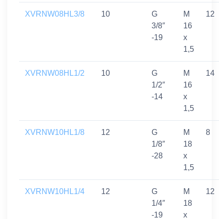
XVRNW08HL3/8
10
G
M
12
3/8″
16
-19
x
1,5
XVRNW08HL1/2
10
G
M
14
1/2″
16
-14
x
1,5
XVRNW10HL1/8
12
G
M
8
1/8″
18
-28
x
1,5
XVRNW10HL1/4
12
G
M
12
1/4″
18
-19
x