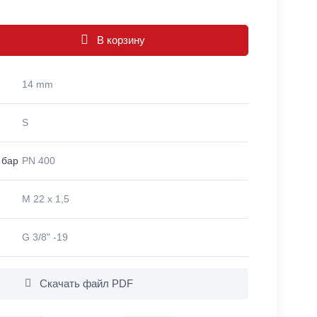
В корзину
14 mm
S
 бар
PN 400
M 22 x 1,5
G 3/8" -19
Скачать файл PDF