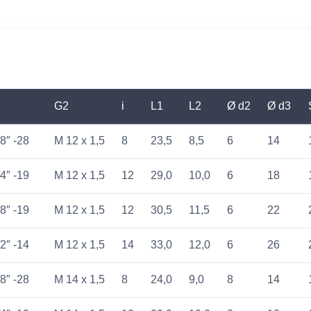
G2
i
L1
L2
Ø d2
Ø d3
8″ -28
M 12 x 1,5
8
23,5
8,5
6
14
4″ -19
M 12 x 1,5
12
29,0
10,0
6
18
8″ -19
M 12 x 1,5
12
30,5
11,5
6
22
2″ -14
M 12 x 1,5
14
33,0
12,0
6
26
8″ -28
M 14 x 1,5
8
24,0
9,0
8
14