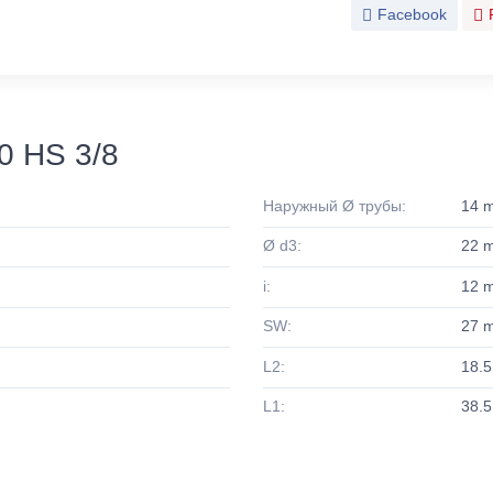
Facebook
0 HS 3/8
Наружный Ø трубы:
14 
Ø d3:
22 
i:
12 
SW:
27 
L2:
18.
L1:
38.