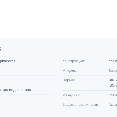
8
дрическая
Конструкция:
пря
Модель:
Ввер
Норма:
DIN 
ISO 
а, цилиндрическая
Материал:
Ста
Защита поверхности:
Галь