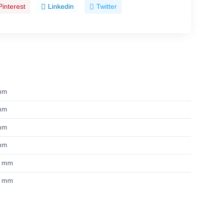
Pinterest
Linkedin
Twitter
mm
mm
mm
mm
5 mm
5 mm