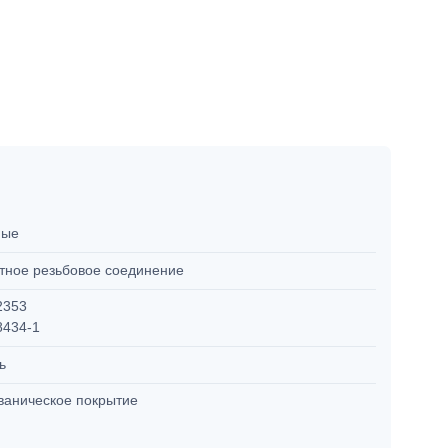
мые
тное резьбовое соединение
2353
8434-1
ль
ваническое покрытие