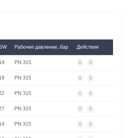
SW
Рабочее давление, бар
Действия
14
PN 315
19
PN 315
22
PN 315
27
PN 315
14
PN 315