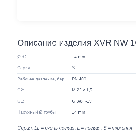
Описание изделия XVR NW 1
Ø d2:
14 mm
Серия:
S
Рабочее давление, бар:
PN 400
G2:
M 22 x 1,5
G1:
G 3/8" -19
Наружный Ø трубы:
14 mm
Серия: LL = очень легкая; L = легкая; S = тяжелая