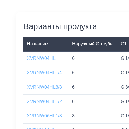
Варианты продукта
Название
Наружный Ø трубы
G1
XVRNW04HL
6
G 1/
XVRNW04HL1/4
6
G 1/
XVRNW04HL3/8
6
G 3/
XVRNW04HL1/2
6
G 1/
XVRNW06HL1/8
8
G 1/