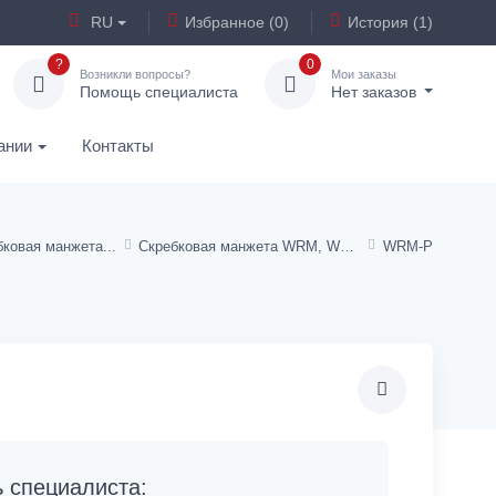
RU
Избранное (0)
История (1)
?
0
Возникли вопросы?
Мои заказы
Помощь специалиста
Нет заказов
ании
Контакты
бковая манжета
Скребковая манжета WRM, WRM-FPM, WRM-H, WRM-P, WRM-PI
WRM-P
специалиста: