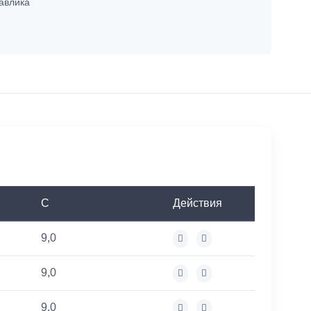
авлика
C
Действия
9,0
9,0
9,0