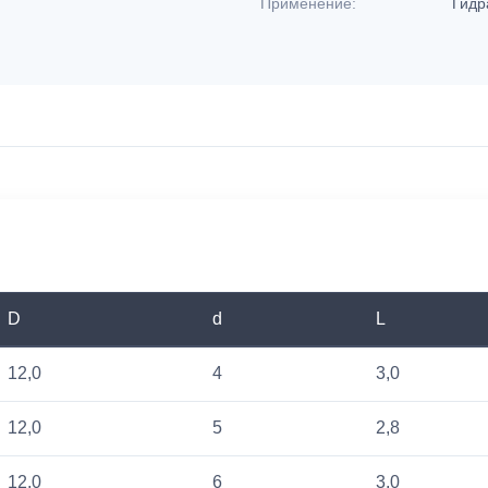
Применение:
Гидр
D
d
L
12,0
4
3,0
12,0
5
2,8
12,0
6
3,0