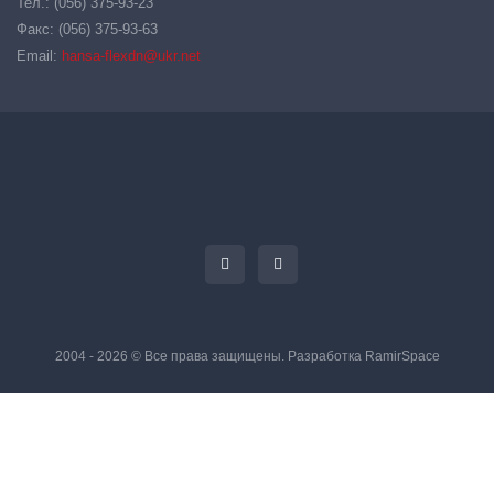
Тел.: (056) 375-93-23
Факс: (056) 375-93-63
Email:
hansa-flexdn@ukr.net
2004 - 2026 © Все права защищены. Разработка
RamirSpace