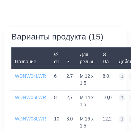
Варианты продукта (15)
Ø
Для
Ø
Название
d1
S
резьбы
Da
Дейс
WDNW04LWR
6
2,7
M 12 x
8,0
1,5
WDNW06LWR
8
2,7
M 14 x
10,0
1,5
WDNW08LWR
10
3,0
M 16 x
12,2
1,5